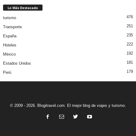
Lo Más Destacado
476
turismo
251
Transporte
235
España
222
Hoteles
192
México
181
Estados Unidos
179
Perú
© 2009 - 2026. Blogitravel.com. El mejor blog de viajes y turismo.