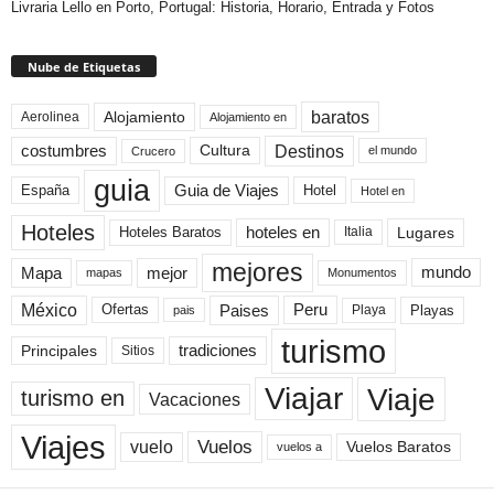
Livraria Lello en Porto, Portugal: Historia, Horario, Entrada y Fotos
Nube de Etiquetas
baratos
Alojamiento
Aerolinea
Alojamiento en
Destinos
Cultura
costumbres
el mundo
Crucero
guia
Guia de Viajes
España
Hotel
Hotel en
Hoteles
Hoteles Baratos
hoteles en
Lugares
Italia
mejores
Mapa
mejor
mundo
mapas
Monumentos
México
Paises
Peru
Playa
Playas
Ofertas
pais
turismo
Principales
tradiciones
Sitios
Viaje
Viajar
turismo en
Vacaciones
Viajes
Vuelos
vuelo
Vuelos Baratos
vuelos a