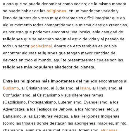
a otro que se pueda denominar como vecino; de la misma manera
se puede hablar de las
religiones
, en un mundo tan variado y
lleno de puntos de vistas muy diferentes es difícil imaginar que en
algún momento todos compartiríamos la misma clase de creencias,
es por esto que podemos encontrar una incalculable cantidad de
religiones
que se adecuan según el estilo de vida y al pasado de
todo un sector
poblacional
. Aparte de esto también es posible
encontrar algunas
religiones
que tengan mayor cantidad de
devotos en todo el mundo, aquí te presentaremos cuales son las
religiones más populares
alrededor del planeta.
Entre las
religiones más importantes del mundo
encontramos al
Budismo
, al Cristianismo, al Judaísmo, al
Islam
, al Hinduismo, al
Confucianismo, al Cristianismo y sus diferentes ramas
(Catolicismo, Protestantismo, Luteranismo, Evangelismo, a los
Adventistas, a los Testigos de Jehová, a los Mormones, etc), al
Bahaísmo, a las Escrituras Védicas, a las Religiones Indígenas
(como las tribales donde destacan las aborígenes, maoríes, shinto,
chamánica, animista, esquimal, brujería, totemismo,
africanas
,