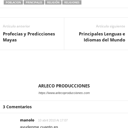
POBLACION
PRINCIPALES
RELIGIÓN
RELIGIONES
Artículo anterior
Artículo siguiente
Profecías y Predicciones
Principales Lenguas e
Mayas
Idiomas del Mundo
ARLECO PRODUCCIONES
https://www.arlecoproducciones.com
3 Comentarios
manolo
10 abril 2010 At 17:07
ayudenme cuanto es