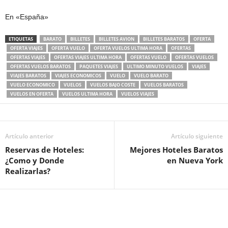
En «España»
ETIQUETAS
BARATO
BILLETES
BILLETES AVION
BILLETES BARATOS
OFERTA
OFERTA VIAJES
OFERTA VUELO
OFERTA VUELOS ULTIMA HORA
OFERTAS
OFERTAS VIAJES
OFERTAS VIAJES ULTIMA HORA
OFERTAS VUELO
OFERTAS VUELOS
OFERTAS VUELOS BARATOS
PAQUETES VIAJES
ULTIMO MINUTO VUELOS
VIAJES
VIAJES BARATOS
VIAJES ECONOMICOS
VUELO
VUELO BARATO
VUELO ECONOMICO
VUELOS
VUELOS BAJO COSTE
VUELOS BARATOS
VUELOS EN OFERTA
VUELOS ULTIMA HORA
VUELOS VIAJES
Artículo anterior
Artículo siguiente
Reservas de Hoteles:
Mejores Hoteles Baratos
¿Como y Donde
en Nueva York
Realizarlas?