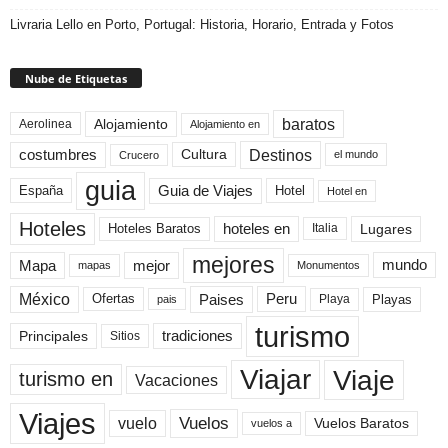
Livraria Lello en Porto, Portugal: Historia, Horario, Entrada y Fotos
Nube de Etiquetas
baratos
Alojamiento
Aerolinea
Alojamiento en
Destinos
Cultura
costumbres
el mundo
Crucero
guia
Guia de Viajes
España
Hotel
Hotel en
Hoteles
Hoteles Baratos
hoteles en
Lugares
Italia
mejores
Mapa
mejor
mundo
mapas
Monumentos
México
Paises
Peru
Playa
Playas
Ofertas
pais
turismo
Principales
tradiciones
Sitios
Viaje
Viajar
turismo en
Vacaciones
Viajes
Vuelos
vuelo
Vuelos Baratos
vuelos a