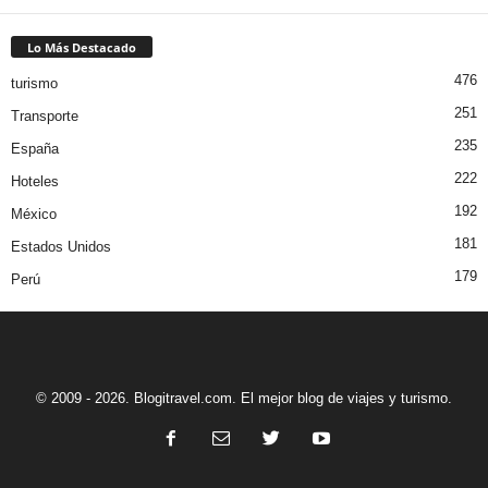
Lo Más Destacado
476
turismo
251
Transporte
235
España
222
Hoteles
192
México
181
Estados Unidos
179
Perú
© 2009 - 2026. Blogitravel.com. El mejor blog de viajes y turismo.