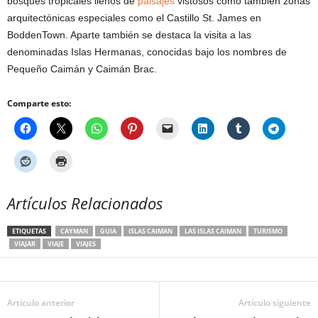
bosques tropicales llenos de
paisajes
vistosos como también zonas
arquitectónicas especiales como el Castillo St. James en
BoddenTown. Aparte también se destaca la visita a las
denominadas Islas Hermanas, conocidas bajo los nombres de
Pequeño Caimán y Caimán Brac.
Comparte esto:
Artículos Relacionados
ETIQUETAS
CAYMAN
GUIA
ISLAS CAIMAN
LAS ISLAS CAIMAN
TURISMO
VIAJAR
VIAJE
VIAJES
Artículo anterior
Artículo siguiente