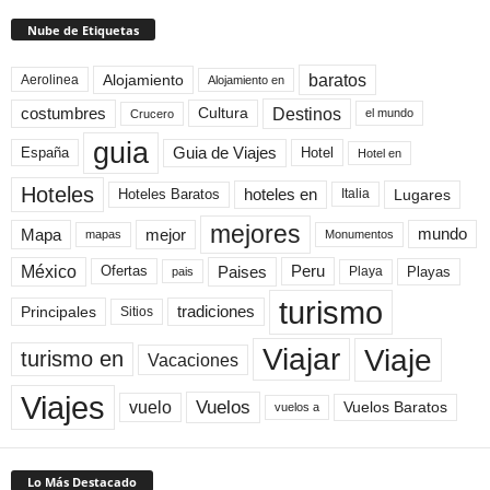
Nube de Etiquetas
baratos
Alojamiento
Aerolinea
Alojamiento en
Destinos
Cultura
costumbres
el mundo
Crucero
guia
Guia de Viajes
España
Hotel
Hotel en
Hoteles
Hoteles Baratos
hoteles en
Lugares
Italia
mejores
Mapa
mejor
mundo
mapas
Monumentos
México
Paises
Peru
Playa
Playas
Ofertas
pais
turismo
Principales
tradiciones
Sitios
Viaje
Viajar
turismo en
Vacaciones
Viajes
Vuelos
vuelo
Vuelos Baratos
vuelos a
Lo Más Destacado