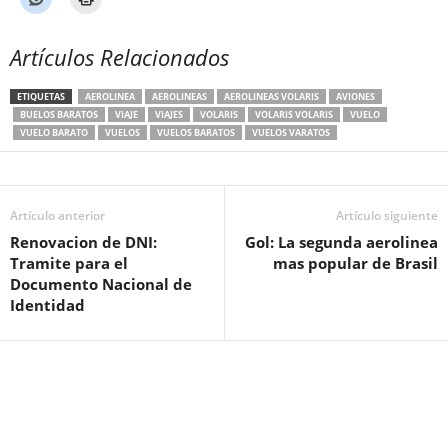
Artículos Relacionados
ETIQUETAS
AEROLINEA
AEROLINEAS
AEROLINEAS VOLARIS
AVIONES
BUELOS BARATOS
VIAJE
VIAJES
VOLARIS
VOLARIS VOLARIS
VUELO
VUELO BARATO
VUELOS
VUELOS BARATOS
VUELOS VARATOS
Artículo anterior
Artículo siguiente
Renovacion de DNI:
Gol: La segunda aerolinea
Tramite para el
mas popular de Brasil
Documento Nacional de
Identidad