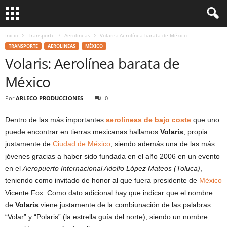
Inicio
Transporte
Aerolineas
Volaris: Aerolínea barata de México
TRANSPORTE
AEROLINEAS
MÉXICO
Volaris: Aerolínea barata de
México
Por
ARLECO PRODUCCIONES
0
Dentro de las más importantes
aerolíneas de bajo coste
que uno
puede encontrar en tierras mexicanas hallamos
Volaris
, propia
justamente de
Ciudad de México
, siendo además una de las más
jóvenes gracias a haber sido fundada en el año 2006 en un evento
en el
Aeropuerto Internacional Adolfo López Mateos (Toluca)
,
teniendo como invitado de honor al que fuera presidente de
México
Vicente Fox. Como dato adicional hay que indicar que el nombre
de
Volaris
viene justamente de la combiunación de las palabras
“Volar” y “Polaris” (la estrella guía del norte), siendo un nombre