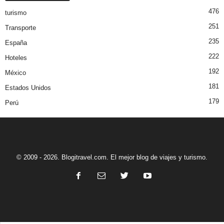
476
turismo
251
Transporte
235
España
222
Hoteles
192
México
181
Estados Unidos
179
Perú
© 2009 - 2026. Blogitravel.com. El mejor blog de viajes y turismo.