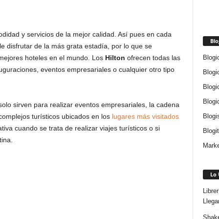
idad y servicios de la mejor calidad. Así pues en cada
Blo
e disfrutar de la más grata estadía, por lo que se
Blogi
ejores hoteles en el mundo. Los
Hilton
ofrecen todas las
uguraciones, eventos empresariales o cualquier otro tipo
Blogi
Blogi
Blogi
olo sirven para realizar eventos empresariales, la cadena
Blogi
complejos turísticos ubicados en los
lugares más visitados
tiva cuando se trata de realizar viajes turísticos o si
Blogi
ina.
Marke
Lo 
Libre
Llega
Shake