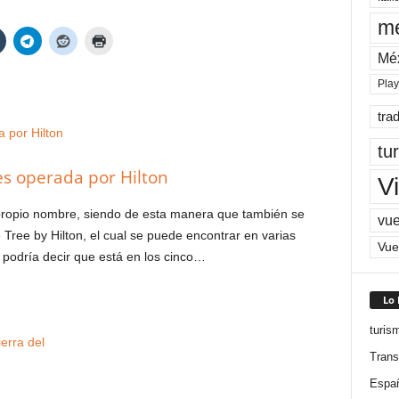
me
Mé
Pla
tra
tu
s operada por Hilton
Vi
u propio nombre, siendo de esta manera que también se
vue
Tree by Hilton, el cual se puede encontrar en varias
Vue
 podría decir que está en los cinco…
Lo
turis
Trans
Espa