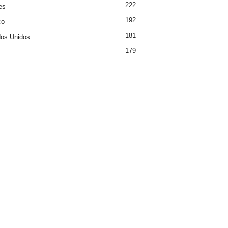
222
es
192
co
181
os Unidos
179