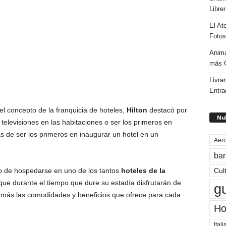
Libre
El At
Fotos
Anima
más G
Livrar
Entra
el concepto de la franquicia de hoteles,
Hilton
destacó por
Nub
televisiones en las habitaciones o ser los primeros en
s de ser los primeros en inaugurar un hotel en un
Aero
bar
to de hospedarse en uno de los tantos
hoteles de la
Cul
ue durante el tiempo que dure su estadía disfrutarán de
g
 más las comodidades y beneficios que ofrece para cada
Ho
Itali