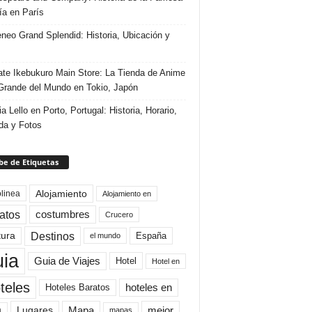
ría en París
eneo Grand Splendid: Historia, Ubicación y
te Ikebukuro Main Store: La Tienda de Anime
rande del Mundo en Tokio, Japón
ia Lello en Porto, Portugal: Historia, Horario,
da y Fotos
e de Etiquetas
Alojamiento
linea
Alojamiento en
atos
costumbres
Crucero
Destinos
tura
España
el mundo
uia
Guia de Viajes
Hotel
Hotel en
teles
Hoteles Baratos
hoteles en
Mapa
mejor
Lugares
a
mapas