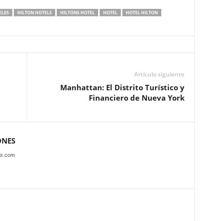
ELES
HILTON HOTELS
HILTONS HOTEL
HOTEL
HOTEL HILTON
Artículo siguiente
Manhattan: El Distrito Turístico y
Financiero de Nueva York
ONES
es.com