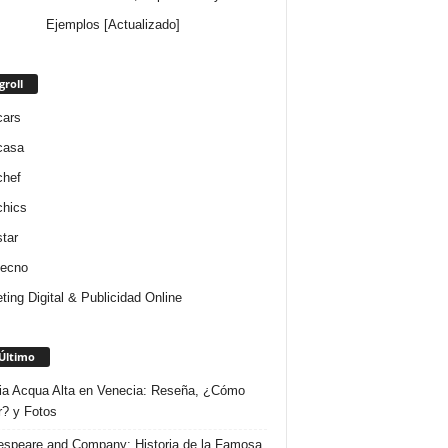
Ejemplos [Actualizado]
groll
cars
casa
chef
chics
star
tecno
ting Digital & Publicidad Online
Último
ria Acqua Alta en Venecia: Reseña, ¿Cómo
r? y Fotos
speare and Company: Historia de la Famosa