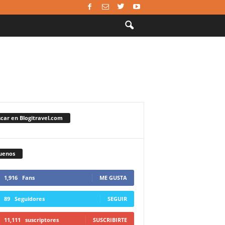
car en Blogitravel.com
uenos
1,916
Fans
ME GUSTA
89
Seguidores
SEGUIR
11,111
suscriptores
SUSCRIBIRTE