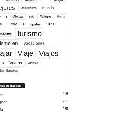
jores
mundo
Monumentos
xico
Paises
Peru
Ofertas
pais
Principales
ya
Playas
Sitios
turismo
diciones
rismo en
Vacaciones
Viajes
Viaje
ajar
Vuelos
lo
vuelos a
los Baratos
 Más Destacado
476
mo
251
porte
235
ña