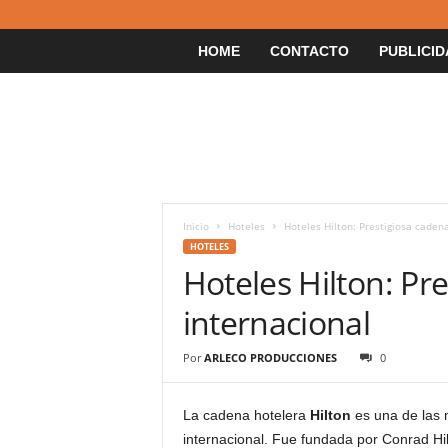
HOME
CONTACTO
PUBLICID
Inicio
Hoteles
Hoteles Hilton: Prestigiosa caden
HOTELES
Hoteles Hilton: Pr
internacional
Por
ARLECO PRODUCCIONES
0
La cadena hotelera
Hilton
es una de las 
internacional. Fue fundada por Conrad Hil