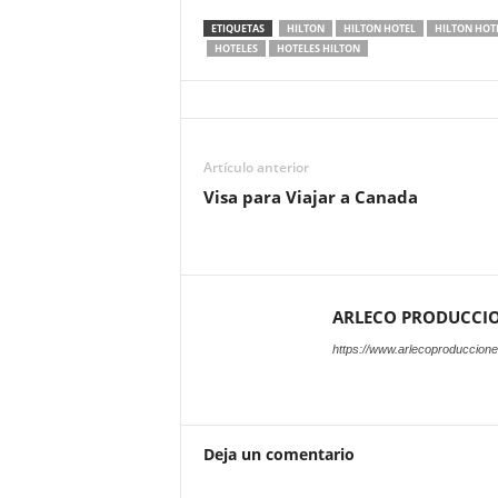
ETIQUETAS
HILTON
HILTON HOTEL
HILTON HOT
HOTELES
HOTELES HILTON
Artículo anterior
Visa para Viajar a Canada
ARLECO PRODUCCI
https://www.arlecoproduccion
Deja un comentario