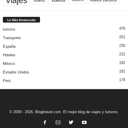
Viajes
vuelo
Vuelos Baratos
Lo Más Destacado
476
turismo
251
Transporte
235
España
222
Hoteles
192
México
181
Estados Unidos
179
Perú
© 2009 - 2026. Blogitravel.com. El mejor blog de viajes y turismo.