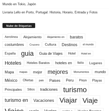
Mundo en Tokio, Japón
Livraria Lello en Porto, Portugal: Historia, Horario, Entrada y Fotos
Nube de Etiquetas
baratos
Alojamiento
Aerolinea
Alojamiento en
Destinos
Cultura
costumbres
el mundo
Crucero
guia
Guia de Viajes
España
Hotel
Hotel en
Hoteles
Hoteles Baratos
hoteles en
Lugares
Italia
mejores
Mapa
mejor
mundo
mapas
Monumentos
México
Paises
Peru
Playa
Playas
Ofertas
pais
turismo
Principales
tradiciones
Sitios
Viaje
Viajar
turismo en
Vacaciones
Vuelos
vuelos a