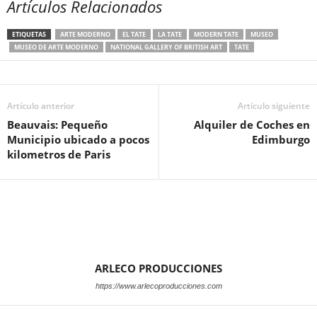
Artículos Relacionados
ETIQUETAS
ARTE MODERNO
EL TATE
LA TATE
MODERN TATE
MUSEO
MUSEO DE ARTE MODERNO
NATIONAL GALLERY OF BRITISH ART
TATE
Artículo anterior
Artículo siguiente
Beauvais: Pequeño
Alquiler de Coches en
Municipio ubicado a pocos
Edimburgo
kilometros de Paris
ARLECO PRODUCCIONES
https://www.arlecoproducciones.com