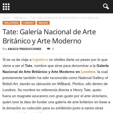
Inicio
Inglaterra
Tate: Galería Nacional de Arte Británico y Arte Moderno
INGLATERRA
LONDRES
MUSEOS
Tate: Galería Nacional de Arte
Británico y Arte Moderno
Por
ARLECO PRODUCCIONES
0
Si se va de viaje a
Inglaterra
no olvides darte un paseo por lo que
viene a ser el
Tate
, nombre que sirve para denominar a la
Galería
Nacional de Arte Británico y Arte Moderno en
Londres
, la cual
previamente también ha sido reconocida como National Gallery of
British Art, siendo su ubicación en Millbank, Pimlico, ello dentro de
Londres. Su nombre es referencia directa a Henry Tate, quien
fuera un magnate azucarero con gran gusto por el arte victoriano,
quien tuvo la idea de fundar una galería de arte británico en base a
la donación su colección para su exhibición junto a varios otras