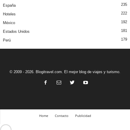
235
España
222
Hoteles
192
México
181
Estados Unidos
179
Perú
© 2009 - 2026. Blogitravel.com. El mejor blog de viajes y turismo.
Home
Contacto
Publicidad