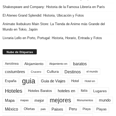
Shakespeare and Company: Historia de la Famosa Librería en París
El Ateneo Grand Splendid: Historia, Ubicación y Fotos
Animate Ikebukuro Main Store: La Tienda de Anime más Grande del
Mundo en Tokio, Japón
Livraria Lello en Porto, Portugal: Historia, Horario, Entrada y Fotos
Nube de Etiquetas
baratos
Alojamiento
Aerolinea
Alojamiento en
Destinos
Cultura
costumbres
el mundo
Crucero
guia
Guia de Viajes
España
Hotel
Hotel en
Hoteles
Hoteles Baratos
hoteles en
Lugares
Italia
mejores
Mapa
mejor
mundo
mapas
Monumentos
México
Paises
Peru
Playa
Playas
Ofertas
pais