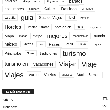
baratos
Alojamiento
Aerolinea
Alojamiento en
Destinos
Cultura
costumbres
el mundo
Crucero
guia
Guia de Viajes
España
Hotel
Hotel en
Hoteles
Hoteles Baratos
hoteles en
Lugares
Italia
mejores
Mapa
mejor
mundo
mapas
Monumentos
México
Paises
Peru
Playa
Playas
Ofertas
pais
turismo
Principales
tradiciones
Sitios
Viaje
Viajar
turismo en
Vacaciones
Viajes
Vuelos
vuelo
Vuelos Baratos
vuelos a
Lo Más Destacado
476
turismo
251
Transporte