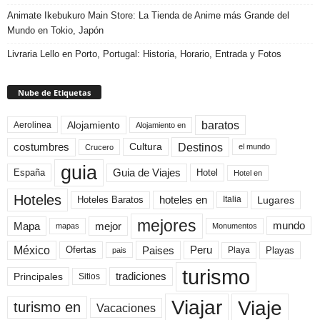
Animate Ikebukuro Main Store: La Tienda de Anime más Grande del
Mundo en Tokio, Japón
Livraria Lello en Porto, Portugal: Historia, Horario, Entrada y Fotos
Nube de Etiquetas
baratos
Alojamiento
Aerolinea
Alojamiento en
Destinos
Cultura
costumbres
el mundo
Crucero
guia
Guia de Viajes
España
Hotel
Hotel en
Hoteles
Hoteles Baratos
hoteles en
Lugares
Italia
mejores
Mapa
mejor
mundo
mapas
Monumentos
México
Paises
Peru
Playa
Playas
Ofertas
pais
turismo
Principales
tradiciones
Sitios
Viaje
Viajar
turismo en
Vacaciones