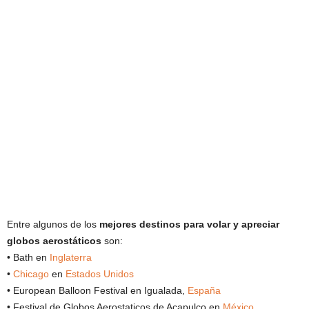
Entre algunos de los
mejores destinos para volar y apreciar
globos aerostáticos
son:
• Bath en
Inglaterra
•
Chicago
en
Estados Unidos
• European Balloon Festival en Igualada,
España
• Festival de Globos Aerostaticos de Acapulco en
México