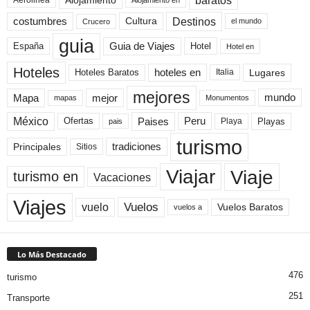
Destinos
Cultura
costumbres
el mundo
Crucero
guia
Guia de Viajes
España
Hotel
Hotel en
Hoteles
Hoteles Baratos
hoteles en
Lugares
Italia
mejores
Mapa
mejor
mundo
mapas
Monumentos
México
Paises
Peru
Playa
Playas
Ofertas
pais
turismo
Principales
tradiciones
Sitios
Viaje
Viajar
turismo en
Vacaciones
Viajes
Vuelos
vuelo
Vuelos Baratos
vuelos a
Lo Más Destacado
476
turismo
251
Transporte