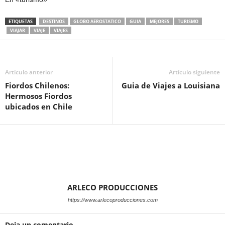
ETIQUETAS
DESTINOS
GLOBO AEROSTATICO
GUIA
MEJORES
TURISMO
VIAJAR
VIAJE
VIAJES
Artículo anterior
Artículo siguiente
Fiordos Chilenos:
Guia de Viajes a Louisiana
Hermosos Fiordos
ubicados en Chile
ARLECO PRODUCCIONES
https://www.arlecoproducciones.com
Deja un comentario