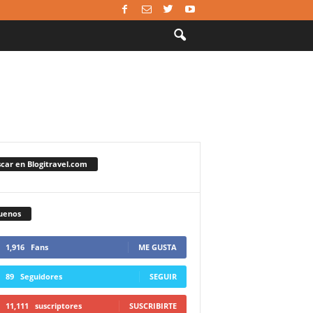
car en Blogitravel.com
uenos
1,916
Fans
ME GUSTA
89
Seguidores
SEGUIR
11,111
suscriptores
SUSCRIBIRTE