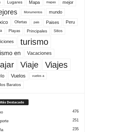
Mapa
mejor
Lugares
a
mapas
jores
mundo
Monumentos
xico
Paises
Peru
Ofertas
pais
Principales
ya
Playas
Sitios
turismo
diciones
rismo en
Vacaciones
Viajes
Viaje
ajar
Vuelos
lo
vuelos a
los Baratos
 Más Destacado
476
mo
251
porte
235
ña