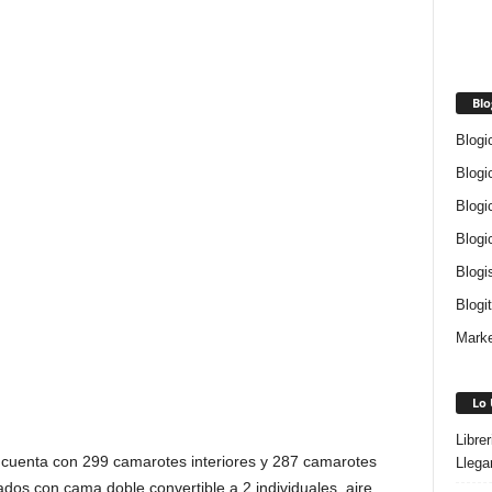
Blo
Blogi
Blogi
Blogi
Blogi
Blogi
Blogi
Marke
Lo 
Libre
cuenta con 299 camarotes interiores y 287 camarotes
Llega
dos con cama doble convertible a 2 individuales, aire