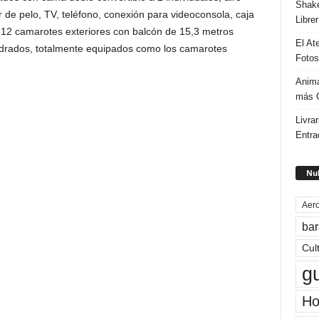
Shake
de pelo, TV, teléfono, conexión para videoconsola, caja
Libre
e 12 camarotes exteriores con balcón de 15,3 metros
El At
drados, totalmente equipados como los camarotes
Fotos
Anima
más G
Livrar
Entra
Nub
Aero
bar
Cul
g
Ho