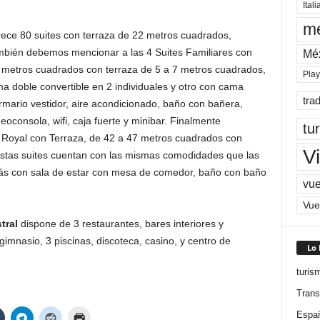
Itali
me
ece 80 suites con terraza de 22 metros cuadrados,
ambién debemos mencionar a las 4 Suites Familiares con
Mé
9 metros cuadrados con terraza de 5 a 7 metros cuadrados,
Pla
a doble convertible en 2 individuales y otro con cama
tra
armario vestidor, aire acondicionado, baño con bañera,
eoconsola, wifi, caja fuerte y minibar. Finalmente
tu
 Royal con Terraza, de 42 a 47 metros cuadrados con
Vi
Estas suites cuentan con las mismas comodidades que las
más con sala de estar con mesa de comedor, baño con baño
vue
Vue
tral
dispone de 3 restaurantes, bares interiores y
, gimnasio, 3 piscinas, discoteca, casino, y centro de
Lo
turis
Trans
Espa