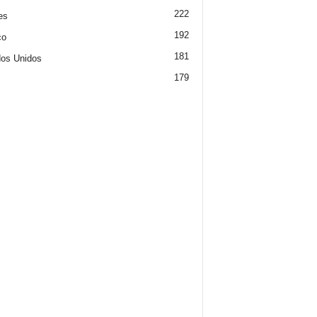
222
es
192
co
181
os Unidos
179