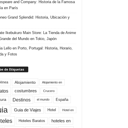
speare and Company: Historia de la Famosa
ría en París
eneo Grand Splendid: Historia, Ubicación y
te Ikebukuro Main Store: La Tienda de Anime
rande del Mundo en Tokio, Japón
ia Lello en Porto, Portugal: Historia, Horario,
da y Fotos
e de Etiquetas
Alojamiento
linea
Alojamiento en
atos
costumbres
Crucero
Destinos
tura
España
el mundo
uia
Guia de Viajes
Hotel
Hotel en
teles
Hoteles Baratos
hoteles en