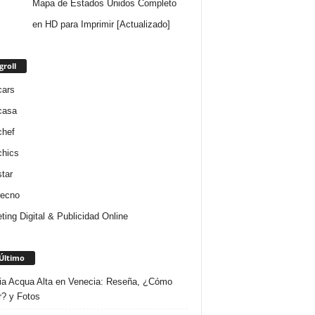
Mapa de Estados Unidos Completo
en HD para Imprimir [Actualizado]
groll
cars
casa
chef
chics
star
tecno
ting Digital & Publicidad Online
Último
ria Acqua Alta en Venecia: Reseña, ¿Cómo
r? y Fotos