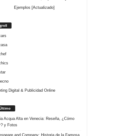
Ejemplos [Actualizado]
groll
cars
casa
chef
chics
star
tecno
ting Digital & Publicidad Online
Último
ria Acqua Alta en Venecia: Reseña, ¿Cómo
r? y Fotos
speare and Company: Historia de la Famosa