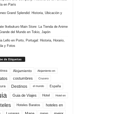
ría en París
eneo Grand Splendid: Historia, Ubicación y
te Ikebukuro Main Store: La Tienda de Anime
rande del Mundo en Tokio, Japón
ia Lello en Porto, Portugal: Historia, Horario,
da y Fotos
e de Etiquetas
Alojamiento
linea
Alojamiento en
atos
costumbres
Crucero
Destinos
tura
España
el mundo
uia
Guia de Viajes
Hotel
Hotel en
teles
Hoteles Baratos
hoteles en
Mapa
mejor
Lugares
a
mapas