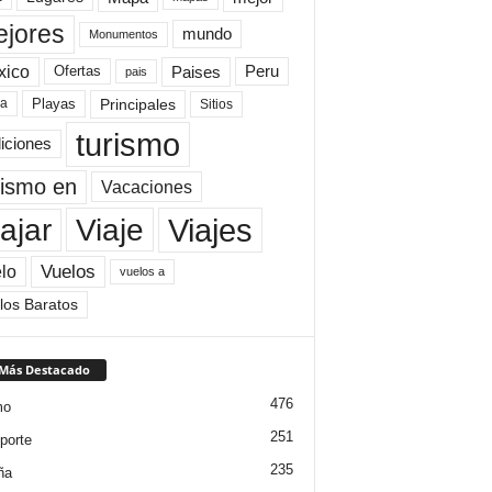
jores
mundo
Monumentos
xico
Paises
Peru
Ofertas
pais
Principales
ya
Playas
Sitios
turismo
diciones
rismo en
Vacaciones
Viajes
Viaje
ajar
Vuelos
lo
vuelos a
los Baratos
 Más Destacado
476
mo
251
porte
235
ña