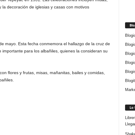
 la decoración de iglesias y casas con motivos
Blo
Blogi
3 de mayo. Esta fecha conmemora el hallazgo de la cruz de
Blogi
 importante para los albañiles, quienes la consideran su
Blogi
Blogi
Blogi
on flores y frutas, misas, mañanitas, bailes y comidas,
bañiles.
Blogi
Marke
Lo 
Libre
Llega
Shake