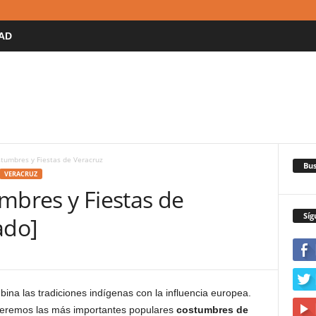
AD
stumbres y Fiestas de Veracruz
Bus
VERACRUZ
mbres y Fiestas de
Síg
ado]
na las tradiciones indígenas con la influencia europea.
ceremos las más importantes populares
costumbres de