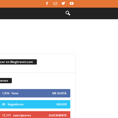
car en Blogitravel.com
uenos
1,916
Fans
ME GUSTA
89
Seguidores
SEGUIR
11,111
suscriptores
SUSCRIBIRTE