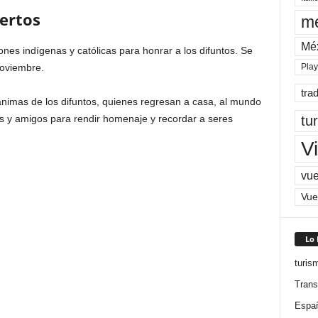
ertos
me
Mé
ones indígenas y católicas para honrar a los difuntos. Se
noviembre.
Pla
tra
s ánimas de los difuntos, quienes regresan a casa, al mundo
tu
res y amigos para rendir homenaje y recordar a seres
Vi
vue
Vue
Lo
turis
Trans
Espa