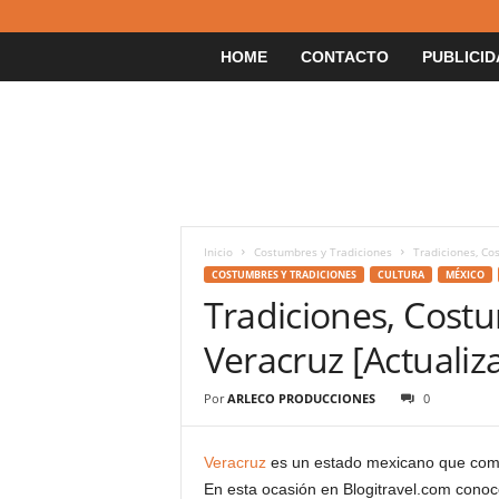
HOME
CONTACTO
PUBLICID
Inicio
Costumbres y Tradiciones
Tradiciones, Co
COSTUMBRES Y TRADICIONES
CULTURA
MÉXICO
Tradiciones, Costu
Veracruz [Actualiz
Por
ARLECO PRODUCCIONES
0
Veracruz
es un estado mexicano que combi
En esta ocasión en Blogitravel.com cono