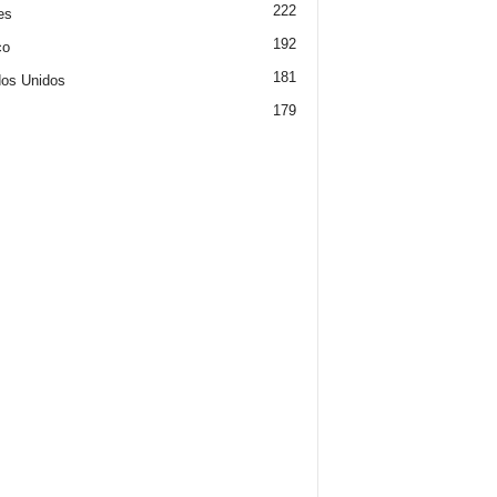
222
es
192
co
181
os Unidos
179