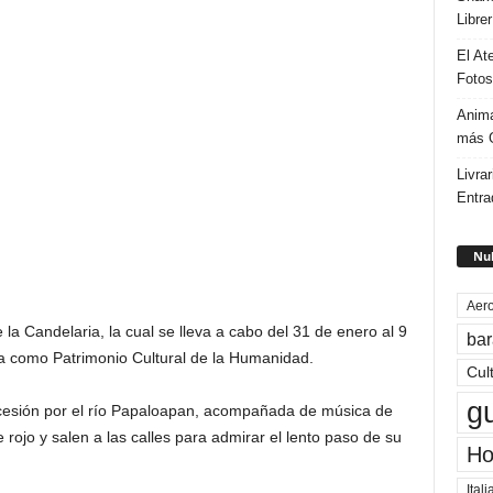
Libre
El At
Fotos
Anima
más G
Livrar
Entra
Nub
Aero
la Candelaria, la cual se lleva a cabo del 31 de enero al 9
bar
a como Patrimonio Cultural de la Humanidad.
Cul
g
ocesión por el río Papaloapan, acompañada de música de
e rojo y salen a las calles para admirar el lento paso de su
Ho
Itali