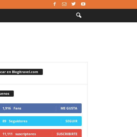
car en Blogitravel.com
uenos
1,916
Fans
ME GUSTA
89
Seguidores
SEGUIR
11,111
suscriptores
SUSCRIBIRTE