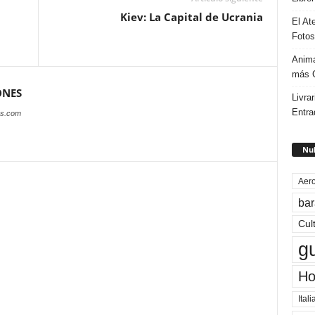
Kiev: La Capital de Ucrania
El At
Fotos
Anima
más G
ONES
Livrar
Entra
es.com
Nub
Aero
bar
Cul
g
Ho
Itali