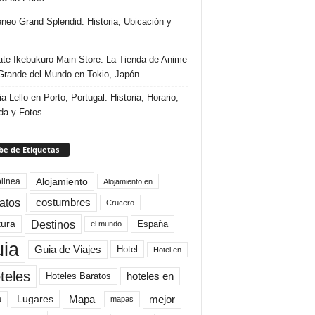
eneo Grand Splendid: Historia, Ubicación y
te Ikebukuro Main Store: La Tienda de Anime
rande del Mundo en Tokio, Japón
ia Lello en Porto, Portugal: Historia, Horario,
da y Fotos
e de Etiquetas
Alojamiento
linea
Alojamiento en
atos
costumbres
Crucero
Destinos
tura
España
el mundo
uia
Guia de Viajes
Hotel
Hotel en
teles
Hoteles Baratos
hoteles en
Mapa
mejor
Lugares
a
mapas