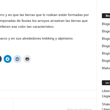
erro y es que las tierras que lo rodean están formadas por
Blo
 temporadas de lluvias los arroyos arrastran las tierras que
Blogi
fieren ese color tan característico.
Blogi
arco y en sus alrededores trekking y alpinismo.
Blogi
Blogi
Blogi
Blogi
Marke
Lo 
Libre
Llega
Shake
Artículo siguiente
Libre