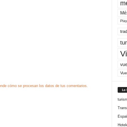
me
Mé
Pla
tra
tu
Vi
vue
Vue
nde cómo se procesan los datos de tus comentarios.
Lo
turis
Trans
Espa
Hotel