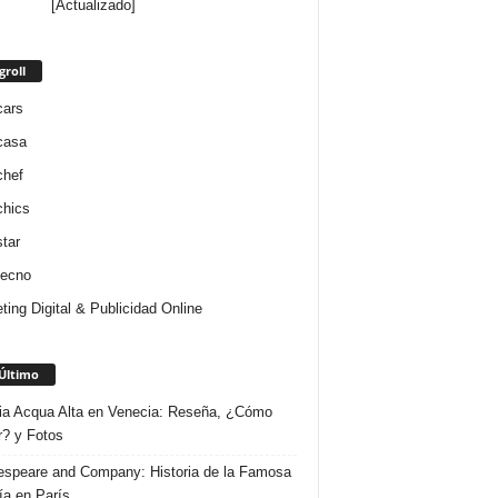
[Actualizado]
groll
cars
casa
chef
chics
star
tecno
ting Digital & Publicidad Online
Último
ria Acqua Alta en Venecia: Reseña, ¿Cómo
r? y Fotos
speare and Company: Historia de la Famosa
ría en París