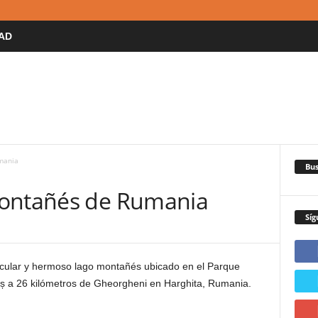
AD
mania
Bus
Montañés de Rumania
Síg
cular y hermoso lago montañés ubicado en el Parque
ș a 26 kilómetros de Gheorgheni en Harghita, Rumania.