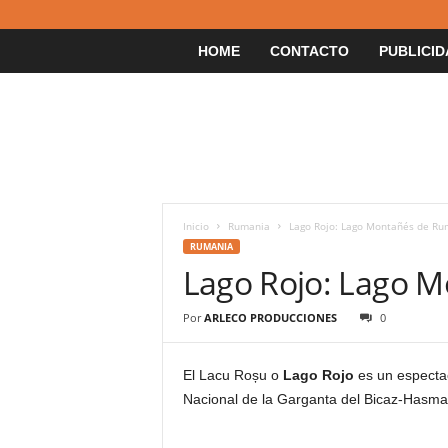
HOME
CONTACTO
PUBLICID
Inicio
Rumania
Lago Rojo: Lago Montañés de Ru
RUMANIA
Lago Rojo: Lago 
Por
ARLECO PRODUCCIONES
0
El Lacu Roșu o
Lago Rojo
es un especta
Nacional de la Garganta del Bicaz-Hasma