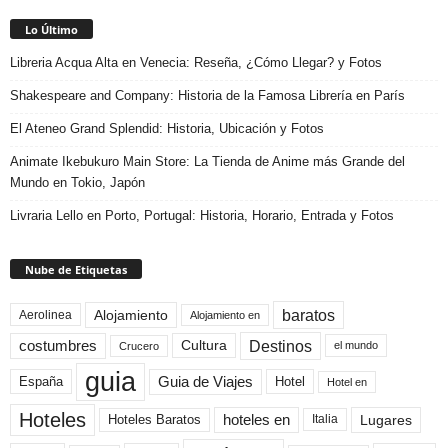
Lo Último
Libreria Acqua Alta en Venecia: Reseña, ¿Cómo Llegar? y Fotos
Shakespeare and Company: Historia de la Famosa Librería en París
El Ateneo Grand Splendid: Historia, Ubicación y Fotos
Animate Ikebukuro Main Store: La Tienda de Anime más Grande del
Mundo en Tokio, Japón
Livraria Lello en Porto, Portugal: Historia, Horario, Entrada y Fotos
Nube de Etiquetas
baratos
Alojamiento
Aerolinea
Alojamiento en
Destinos
Cultura
costumbres
el mundo
Crucero
guia
Guia de Viajes
España
Hotel
Hotel en
Hoteles
Hoteles Baratos
hoteles en
Lugares
Italia