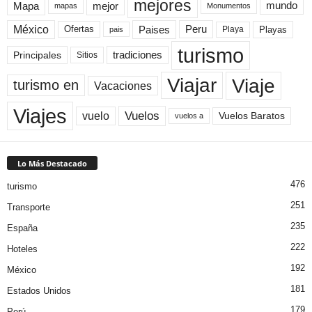
mejores
Mapa
mejor
mundo
mapas
Monumentos
México
Paises
Peru
Playa
Playas
Ofertas
pais
turismo
Principales
tradiciones
Sitios
Viaje
Viajar
turismo en
Vacaciones
Viajes
Vuelos
vuelo
Vuelos Baratos
vuelos a
Lo Más Destacado
476
turismo
251
Transporte
235
España
222
Hoteles
192
México
181
Estados Unidos
179
Perú