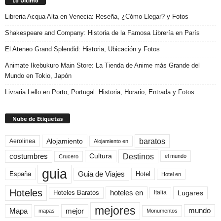
Lo Último
Libreria Acqua Alta en Venecia: Reseña, ¿Cómo Llegar? y Fotos
Shakespeare and Company: Historia de la Famosa Librería en París
El Ateneo Grand Splendid: Historia, Ubicación y Fotos
Animate Ikebukuro Main Store: La Tienda de Anime más Grande del
Mundo en Tokio, Japón
Livraria Lello en Porto, Portugal: Historia, Horario, Entrada y Fotos
Nube de Etiquetas
baratos
Alojamiento
Aerolinea
Alojamiento en
Destinos
Cultura
costumbres
el mundo
Crucero
guia
Guia de Viajes
España
Hotel
Hotel en
Hoteles
Hoteles Baratos
hoteles en
Lugares
Italia
mejores
Mapa
mejor
mundo
mapas
Monumentos