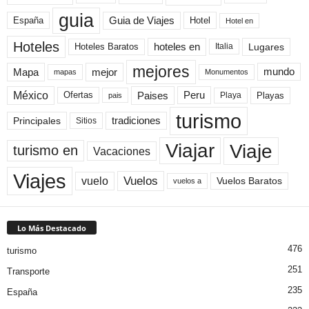
guia
Guia de Viajes
España
Hotel
Hotel en
Hoteles
Hoteles Baratos
hoteles en
Lugares
Italia
mejores
Mapa
mejor
mundo
mapas
Monumentos
México
Paises
Peru
Playa
Playas
Ofertas
pais
turismo
Principales
tradiciones
Sitios
Viaje
Viajar
turismo en
Vacaciones
Viajes
Vuelos
vuelo
Vuelos Baratos
vuelos a
Lo Más Destacado
476
turismo
251
Transporte
235
España