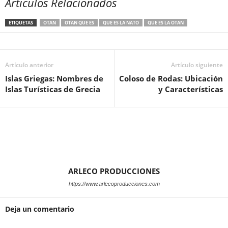
Artículos Relacionados
ETIQUETAS
OTAN
OTAN QUE ES
QUE ES LA NATO
QUE ES LA OTAN
Artículo anterior
Artículo siguiente
Islas Griegas: Nombres de
Coloso de Rodas: Ubicación
Islas Turísticas de Grecia
y Características
ARLECO PRODUCCIONES
https://www.arlecoproducciones.com
Deja un comentario