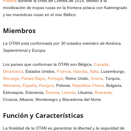
Polonia
durante la crisis de Crimea de 2014, debido a la
movilización de tropas rusas en la frontera polaca con Kaliningrado
y las maniobras rusas en el mar Báltico.
Miembros
La OTAN está conformada por 30 estados miembro de América
Septentrional y Europa.
Los países que conforman la OTAN son Bélgica,
Canadá
,
Dinamarca
, Estados Unidos,
Francia
,
Islandia
,
Italia
, Luxemburgo,
Noruega
,
Países Bajos
,
Portugal
, Reino Unido,
Grecia
, Turquía,
Alemania
,
España
,
Hungría
, Polonia,
República Checa
, Bulgaria,
Eslovaquia, Eslovenia,
Estonia
,
Letonia
, Lituania,
Rumania
,
Croacia, Albania, Montenegro y Macedonia del Norte.
Función y Características
La finalidad de la OTAN es
garantizar la libertad y la seguridad de