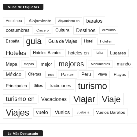
Nube de Etiquetas
baratos
Alojamiento
Aerolinea
Alojamiento en
Destinos
Cultura
costumbres
el mundo
Crucero
guia
Guia de Viajes
España
Hotel
Hotel en
Hoteles
Hoteles Baratos
hoteles en
Lugares
Italia
mejores
Mapa
mejor
mundo
mapas
Monumentos
México
Paises
Peru
Playa
Playas
Ofertas
pais
turismo
Principales
tradiciones
Sitios
Viaje
Viajar
turismo en
Vacaciones
Viajes
Vuelos
vuelo
Vuelos Baratos
vuelos a
Lo Más Destacado