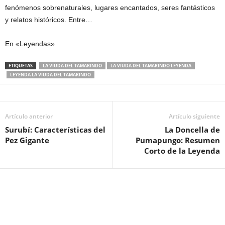
fenómenos sobrenaturales, lugares encantados, seres fantásticos
y relatos históricos. Entre…
En «Leyendas»
ETIQUETAS
LA VIUDA DEL TAMARINDO
LA VIUDA DEL TAMARINDO LEYENDA
LEYENDA LA VIUDA DEL TAMARINDO
Artículo anterior
Artículo siguiente
Surubí: Características del
La Doncella de
Pez Gigante
Pumapungo: Resumen
Corto de la Leyenda