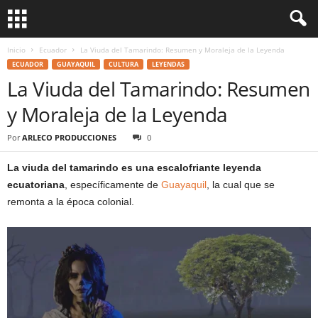
Inicio
Ecuador
La Viuda del Tamarindo: Resumen y Moraleja de la Leyenda
ECUADOR
GUAYAQUIL
CULTURA
LEYENDAS
La Viuda del Tamarindo: Resumen
y Moraleja de la Leyenda
Por
ARLECO PRODUCCIONES
0
La viuda del tamarindo es una escalofriante leyenda
ecuatoriana
, específicamente de
Guayaquil
, la cual que se
remonta a la época colonial.