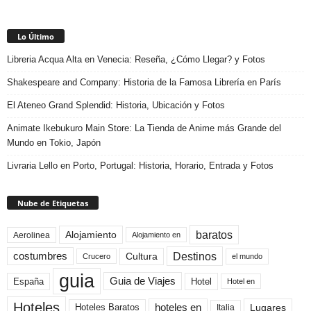
Lo Último
Libreria Acqua Alta en Venecia: Reseña, ¿Cómo Llegar? y Fotos
Shakespeare and Company: Historia de la Famosa Librería en París
El Ateneo Grand Splendid: Historia, Ubicación y Fotos
Animate Ikebukuro Main Store: La Tienda de Anime más Grande del
Mundo en Tokio, Japón
Livraria Lello en Porto, Portugal: Historia, Horario, Entrada y Fotos
Nube de Etiquetas
baratos
Alojamiento
Aerolinea
Alojamiento en
Destinos
Cultura
costumbres
el mundo
Crucero
guia
Guia de Viajes
España
Hotel
Hotel en
Hoteles
Hoteles Baratos
hoteles en
Lugares
Italia