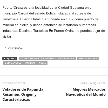
Puerto Ordaz es una localidad de la Ciudad Guayana en el
municipio Caroní del estado Bolívar, ubicada al sureste de
Venezuela. Puerto Ordaz fue fundado en 1952 como puerto de
mineral de hierro, y desde entonces se instalaron numerosas
industrias. Destinos Turísticos En Puerto Ordaz no puedes dejar de
visitar…
En «turismo»
ETIQUETAS
CIUDAD BOLIVAR
CIUDAD BOLIVAR VENEZUELA
ESTADO BOLIVAR
GUIA DE VIAJES
TURISMO
VIAJES
Artículo anterior
Artículo siguiente
Voladores de Papantla:
Mejores Mercados
Resumen, Origen y
Navideños del Mundo
Características