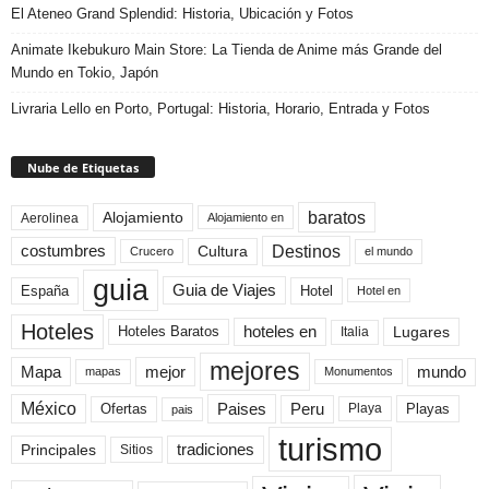
El Ateneo Grand Splendid: Historia, Ubicación y Fotos
Animate Ikebukuro Main Store: La Tienda de Anime más Grande del
Mundo en Tokio, Japón
Livraria Lello en Porto, Portugal: Historia, Horario, Entrada y Fotos
Nube de Etiquetas
baratos
Alojamiento
Aerolinea
Alojamiento en
Destinos
Cultura
costumbres
el mundo
Crucero
guia
Guia de Viajes
España
Hotel
Hotel en
Hoteles
Hoteles Baratos
hoteles en
Lugares
Italia
mejores
Mapa
mejor
mundo
mapas
Monumentos
México
Paises
Peru
Playa
Playas
Ofertas
pais
turismo
Principales
tradiciones
Sitios