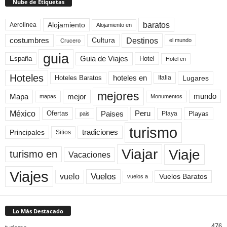
Nube de Etiquetas
baratos
Alojamiento
Aerolinea
Alojamiento en
Destinos
Cultura
costumbres
el mundo
Crucero
guia
Guia de Viajes
España
Hotel
Hotel en
Hoteles
Hoteles Baratos
hoteles en
Lugares
Italia
mejores
Mapa
mejor
mundo
mapas
Monumentos
México
Paises
Peru
Playa
Playas
Ofertas
pais
turismo
Principales
tradiciones
Sitios
Viaje
Viajar
turismo en
Vacaciones
Viajes
Vuelos
vuelo
Vuelos Baratos
vuelos a
Lo Más Destacado
476