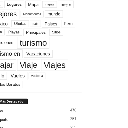
Mapa
mejor
Lugares
a
mapas
jores
mundo
Monumentos
xico
Paises
Peru
Ofertas
pais
Principales
ya
Playas
Sitios
turismo
diciones
rismo en
Vacaciones
Viajes
Viaje
ajar
Vuelos
lo
vuelos a
los Baratos
 Más Destacado
476
mo
251
porte
235