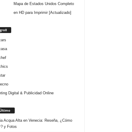
Mapa de Estados Unidos Completo
en HD para Imprimir [Actualizado]
groll
cars
casa
chef
chics
star
tecno
ting Digital & Publicidad Online
Último
ria Acqua Alta en Venecia: Reseña, ¿Cómo
r? y Fotos