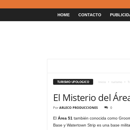
HOME
CONTACTO
PUBLICID
ECOTURISMO
MOCHILEROS
TURISMO
TURISMO ARQUITECTONICO
TURISMO AS
TURISMO DE AVENTURA
TURISMO DE SALU
TURISMO UFOLOGICO
Inicio
turismo
T
TURISMO ESPACIAL
TURISMO FLUVIAL
TURISMO RURAL
TURISMO SOCIAL
TU
El Misterio del Áre
TURISMO URBANO
TURISMO VIVENCIAL
Por
ARLECO PRODUCCIONES
0
El
Área 51
también conocida como Groom
Base y Watertown Strip es una base militar