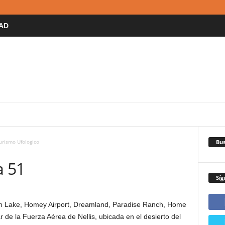
AD
 ANIMAL
TURISMO ARQUEOLOGICO
TRONOMICO
TURISMO CULTURAL
TURISMO DARK
D
TURISMO DEPORTIVO
TURISMO ENOLOGICO
Bus
urismo Ufologico
TURISMO MILITAR
TURISMO NATURAL
TURISMO RELIGIOSO
RISMO TECNOLOGICO
TURISMO TERMAL
TURISMO UFOLOGICO
a 51
TURISMO VOLCANICO
VIAJES DE NEGOCIOS
Síg
 Lake, Homey Airport, Dreamland, Paradise Ranch, Home
 de la Fuerza Aérea de Nellis, ubicada en el desierto del