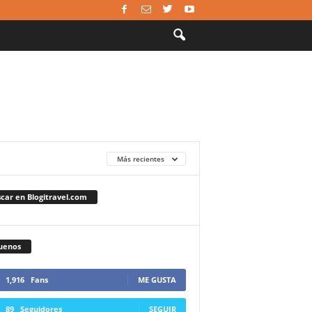
Más recientes
car en Blogitravel.com
uenos
1,916
Fans
ME GUSTA
89
Seguidores
SEGUIR