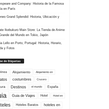
speare and Company: Historia de la Famosa
ría en París
eneo Grand Splendid: Historia, Ubicación y
te Ikebukuro Main Store: La Tienda de Anime
rande del Mundo en Tokio, Japón
ia Lello en Porto, Portugal: Historia, Horario,
da y Fotos
e de Etiquetas
Alojamiento
linea
Alojamiento en
atos
costumbres
Crucero
Destinos
tura
España
el mundo
uia
Guia de Viajes
Hotel
Hotel en
teles
Hoteles Baratos
hoteles en