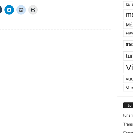
Itali
me
Mé
Pla
tra
tu
Vi
vue
Vue
Lo
turis
Trans