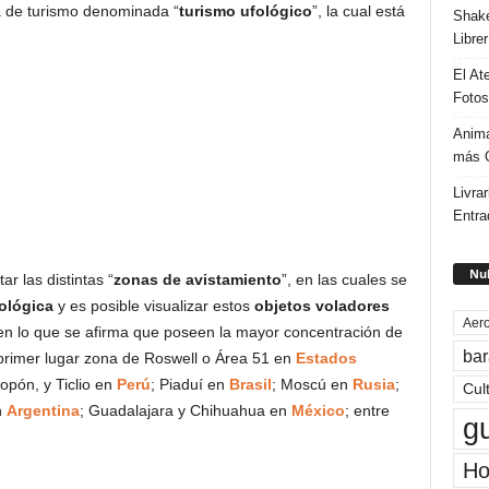
a de turismo denominada “
turismo ufológico
”, la cual está
Shake
Libre
El At
Fotos
Anima
más G
Livrar
Entra
Nub
tar las distintas “
zonas de avistamiento
”, en las cuales se
ológica
y es posible visualizar estos
objetos voladores
Aero
en lo que se afirma que poseen la mayor concentración de
bar
n primer lugar zona de Roswell o Área 51 en
Estados
opón, y Ticlio en
Perú
; Piaduí en
Brasil
; Moscú en
Rusia
;
Cul
n
Argentina
; Guadalajara y Chihuahua en
México
; entre
g
Ho