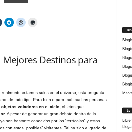
Blo
Blogi
Blogi
: Mejores Destinos para
Blogi
Blogi
Blogi
Blogi
realmente estamos solos en el universo, esta pregunta
Marke
turas de todo tipo. Para bien o para mal muchas personas
s
objetos voladores en el cielo
, objetos que
Lo 
ior
. A pesar de generar un gran debate dentro de la
Libre
ya son bastante conocidos por los “terrícolas” y estos
Llega
con estos “posibles” visitantes. Tal ha sido el grado de