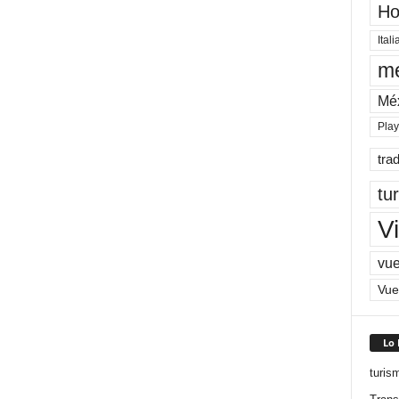
Ho
Itali
me
Mé
Pla
tra
tu
Vi
vue
Vue
Lo
turis