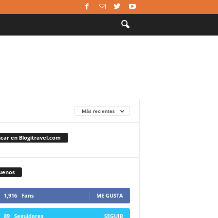
Más recientes
car en Blogitravel.com
uenos
1,916
Fans
ME GUSTA
89
Seguidores
SEGUIR