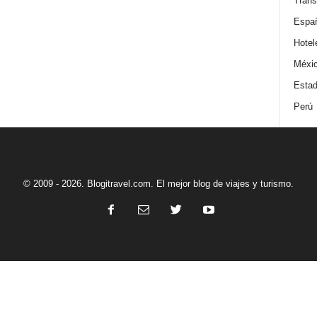
Trans
Espa
Hotel
Méxi
Estad
Perú
© 2009 - 2026. Blogitravel.com. El mejor blog de viajes y turismo.