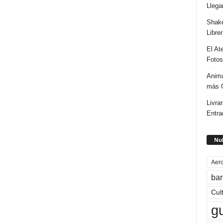
Llega
Shake
Libre
El At
Fotos
Anima
más G
Livrar
Entra
Nub
Aero
bar
Cul
g