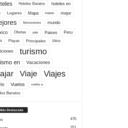
teles
Hoteles Baratos
hoteles en
Mapa
mejor
Lugares
a
mapas
jores
mundo
Monumentos
xico
Paises
Peru
Ofertas
pais
Principales
ya
Playas
Sitios
turismo
diciones
rismo en
Vacaciones
Viajes
Viaje
ajar
Vuelos
lo
vuelos a
los Baratos
 Más Destacado
476
mo
251