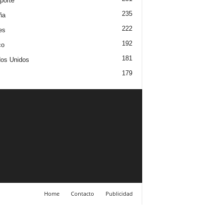
porte
235
ña
222
es
192
co
181
os Unidos
179
Home
Contacto
Publicidad