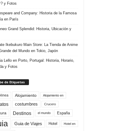
r? y Fotos
speare and Company: Historia de la Famosa
ría en París
eneo Grand Splendid: Historia, Ubicación y
te Ikebukuro Main Store: La Tienda de Anime
rande del Mundo en Tokio, Japón
ia Lello en Porto, Portugal: Historia, Horario,
da y Fotos
e de Etiquetas
Alojamiento
linea
Alojamiento en
atos
costumbres
Crucero
Destinos
tura
España
el mundo
uia
Guia de Viajes
Hotel
Hotel en