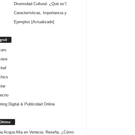
Diversidad Cultural: ¿Qué es?,
Características, Importancia y
Ejemplos [Actualizado]
groll
cars
casa
chef
chics
star
tecno
ting Digital & Publicidad Online
Último
ria Acqua Alta en Venecia: Reseña, ¿Cómo