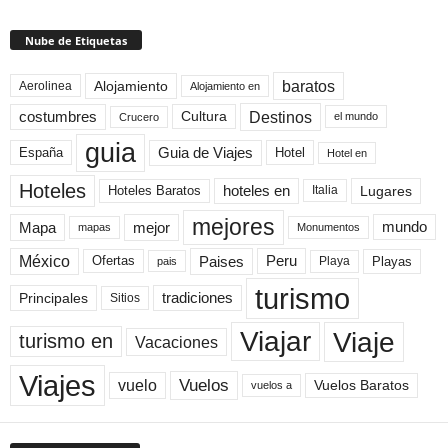
Nube de Etiquetas
baratos
Alojamiento
Aerolinea
Alojamiento en
Destinos
Cultura
costumbres
el mundo
Crucero
guia
Guia de Viajes
España
Hotel
Hotel en
Hoteles
Hoteles Baratos
hoteles en
Lugares
Italia
mejores
Mapa
mejor
mundo
mapas
Monumentos
México
Paises
Peru
Playa
Playas
Ofertas
pais
turismo
Principales
tradiciones
Sitios
Viaje
Viajar
turismo en
Vacaciones
Viajes
Vuelos
vuelo
Vuelos Baratos
vuelos a