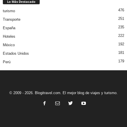
Lo Más Destacado
476
turismo
251
Transporte
235
España
222
Hoteles
192
México
181
Estados Unidos
179
Perú
© 2009 - 2026. Blogitravel.com. El mejor blog de viajes y turismo.