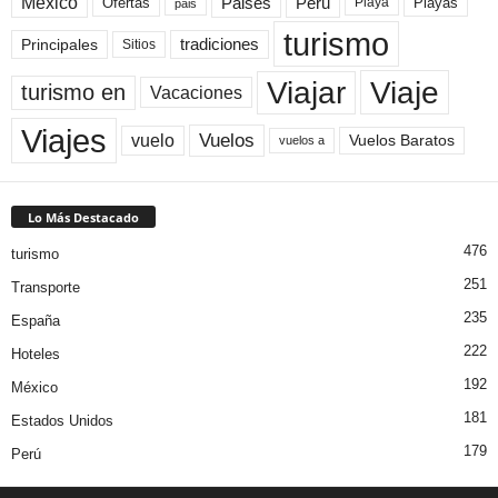
México
Paises
Peru
Playa
Playas
Ofertas
pais
turismo
Principales
tradiciones
Sitios
Viaje
Viajar
turismo en
Vacaciones
Viajes
Vuelos
vuelo
Vuelos Baratos
vuelos a
Lo Más Destacado
476
turismo
251
Transporte
235
España
222
Hoteles
192
México
181
Estados Unidos
179
Perú