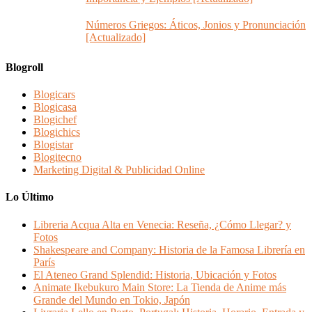
Números Griegos: Áticos, Jonios y Pronunciación
[Actualizado]
Blogroll
Blogicars
Blogicasa
Blogichef
Blogichics
Blogistar
Blogitecno
Marketing Digital & Publicidad Online
Lo Último
Libreria Acqua Alta en Venecia: Reseña, ¿Cómo Llegar? y
Fotos
Shakespeare and Company: Historia de la Famosa Librería en
París
El Ateneo Grand Splendid: Historia, Ubicación y Fotos
Animate Ikebukuro Main Store: La Tienda de Anime más
Grande del Mundo en Tokio, Japón