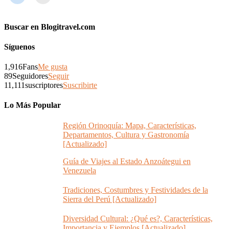
Buscar en Blogitravel.com
Síguenos
1,916
Fans
Me gusta
89
Seguidores
Seguir
11,111
suscriptores
Suscribirte
Lo Más Popular
Región Orinoquía: Mapa, Características,
Departamentos, Cultura y Gastronomía
[Actualizado]
Guía de Viajes al Estado Anzoátegui en
Venezuela
Tradiciones, Costumbres y Festividades de la
Sierra del Perú [Actualizado]
Diversidad Cultural: ¿Qué es?, Características,
Importancia y Ejemplos [Actualizado]