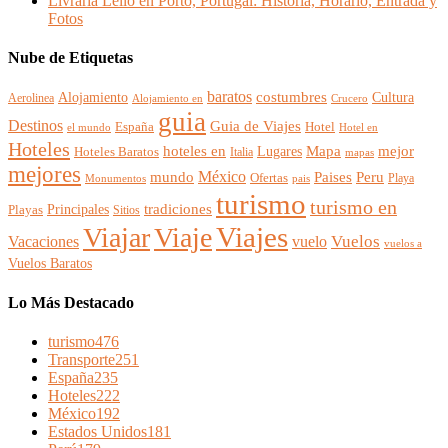
Livraria Lello en Porto, Portugal: Historia, Horario, Entrada y
Fotos
Nube de Etiquetas
baratos
Alojamiento
costumbres
Cultura
Aerolinea
Alojamiento en
Crucero
guia
Destinos
Guia de Viajes
España
Hotel
el mundo
Hotel en
Hoteles
mejor
hoteles en
Mapa
Lugares
Hoteles Baratos
Italia
mapas
mejores
México
Paises
mundo
Peru
Ofertas
Playa
Monumentos
pais
turismo
turismo en
Principales
tradiciones
Playas
Sitios
Viajes
Viajar
Viaje
Vuelos
Vacaciones
vuelo
vuelos a
Vuelos Baratos
Lo Más Destacado
turismo
476
Transporte
251
España
235
Hoteles
222
México
192
Estados Unidos
181