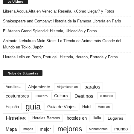
Lo Último
Libreria Acqua Alta en Venecia: Reseña, ¿Cómo Llegar? y Fotos
Shakespeare and Company: Historia de la Famosa Librería en París
El Ateneo Grand Splendid: Historia, Ubicación y Fotos
Animate Ikebukuro Main Store: La Tienda de Anime más Grande del
Mundo en Tokio, Japón
Livraria Lello en Porto, Portugal: Historia, Horario, Entrada y Fotos
Nube de Etiquetas
baratos
Alojamiento
Aerolinea
Alojamiento en
Destinos
Cultura
costumbres
el mundo
Crucero
guia
Guia de Viajes
España
Hotel
Hotel en
Hoteles
Hoteles Baratos
hoteles en
Lugares
Italia
mejores
Mapa
mejor
mundo
mapas
Monumentos