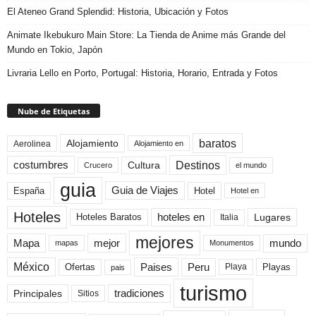
El Ateneo Grand Splendid: Historia, Ubicación y Fotos
Animate Ikebukuro Main Store: La Tienda de Anime más Grande del
Mundo en Tokio, Japón
Livraria Lello en Porto, Portugal: Historia, Horario, Entrada y Fotos
Nube de Etiquetas
baratos
Alojamiento
Aerolinea
Alojamiento en
Destinos
Cultura
costumbres
el mundo
Crucero
guia
Guia de Viajes
España
Hotel
Hotel en
Hoteles
Hoteles Baratos
hoteles en
Lugares
Italia
mejores
Mapa
mejor
mundo
mapas
Monumentos
México
Paises
Peru
Playa
Playas
Ofertas
pais
turismo
Principales
tradiciones
Sitios