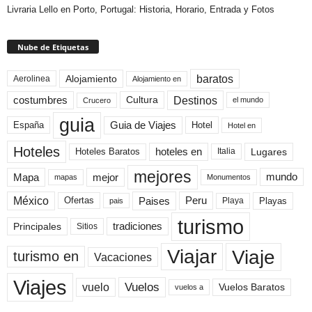
Livraria Lello en Porto, Portugal: Historia, Horario, Entrada y Fotos
Nube de Etiquetas
baratos
Alojamiento
Aerolinea
Alojamiento en
Destinos
Cultura
costumbres
el mundo
Crucero
guia
Guia de Viajes
España
Hotel
Hotel en
Hoteles
Hoteles Baratos
hoteles en
Lugares
Italia
mejores
Mapa
mejor
mundo
mapas
Monumentos
México
Paises
Peru
Playa
Playas
Ofertas
pais
turismo
Principales
tradiciones
Sitios
Viaje
Viajar
turismo en
Vacaciones
Viajes
Vuelos
vuelo
Vuelos Baratos
vuelos a