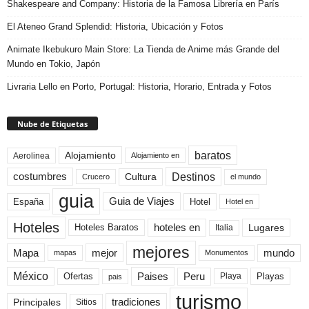
Shakespeare and Company: Historia de la Famosa Librería en París
El Ateneo Grand Splendid: Historia, Ubicación y Fotos
Animate Ikebukuro Main Store: La Tienda de Anime más Grande del
Mundo en Tokio, Japón
Livraria Lello en Porto, Portugal: Historia, Horario, Entrada y Fotos
Nube de Etiquetas
baratos
Alojamiento
Aerolinea
Alojamiento en
Destinos
Cultura
costumbres
el mundo
Crucero
guia
Guia de Viajes
España
Hotel
Hotel en
Hoteles
Hoteles Baratos
hoteles en
Lugares
Italia
mejores
Mapa
mejor
mundo
mapas
Monumentos
México
Paises
Peru
Playa
Playas
Ofertas
pais
turismo
Principales
tradiciones
Sitios