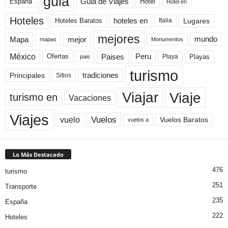
guia
Guia de Viajes
España
Hotel
Hotel en
Hoteles
Hoteles Baratos
hoteles en
Lugares
Italia
mejores
Mapa
mejor
mundo
mapas
Monumentos
México
Paises
Peru
Playa
Playas
Ofertas
pais
turismo
Principales
tradiciones
Sitios
Viaje
Viajar
turismo en
Vacaciones
Viajes
Vuelos
vuelo
Vuelos Baratos
vuelos a
Lo Más Destacado
476
turismo
251
Transporte
235
España
222
Hoteles