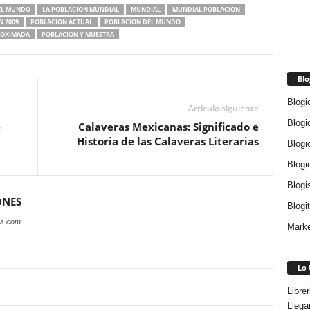
EL MUNDO
LA POBLACION MUNDIAL
MUNDIAL
MUNDIAL POBLACION
 2009
POBLACION ACTUAL
POBLACION DEL MUNDO
ROXIMADA
POBLACION Y MUESTRA
Blo
Blogi
Artículo siguiente
Blogi
e
Calaveras Mexicanas: Significado e
Historia de las Calaveras Literarias
Blogi
Blogi
Blogi
ONES
Blogi
es.com
Marke
Lo 
Libre
Llega