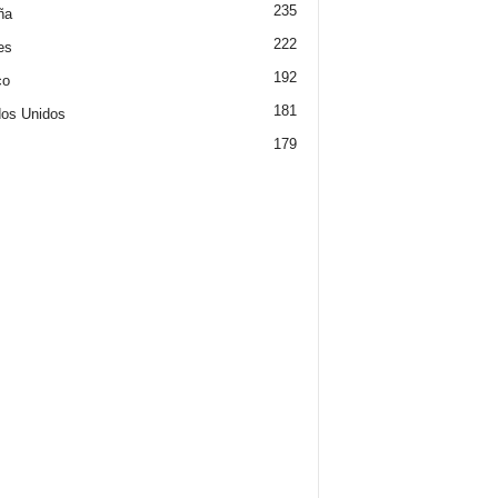
235
ña
222
es
192
co
181
os Unidos
179