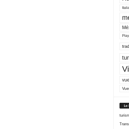
Itali
me
Mé
Pla
tra
tu
Vi
vue
Vue
Lo
turis
Trans