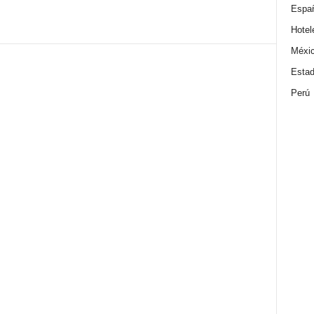
Espa
Hotel
Méxi
Estad
Perú