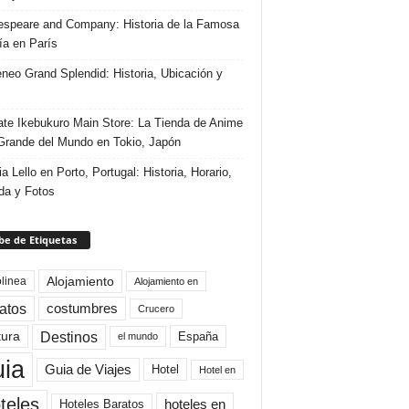
speare and Company: Historia de la Famosa
ría en París
eneo Grand Splendid: Historia, Ubicación y
te Ikebukuro Main Store: La Tienda de Anime
rande del Mundo en Tokio, Japón
ia Lello en Porto, Portugal: Historia, Horario,
da y Fotos
e de Etiquetas
Alojamiento
linea
Alojamiento en
atos
costumbres
Crucero
Destinos
tura
España
el mundo
uia
Guia de Viajes
Hotel
Hotel en
teles
Hoteles Baratos
hoteles en