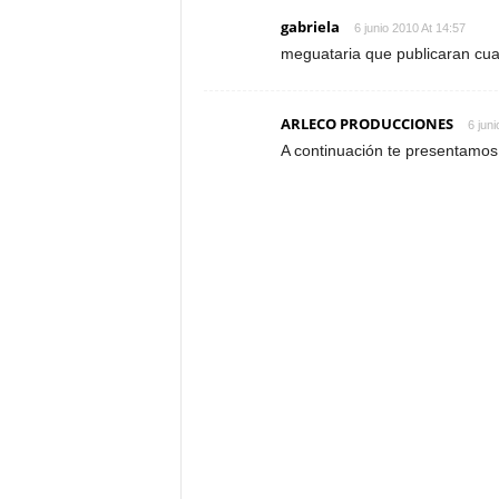
gabriela
6 junio 2010 At 14:57
meguataria que publicaran cua
ARLECO PRODUCCIONES
6 jun
A continuación te presentamos