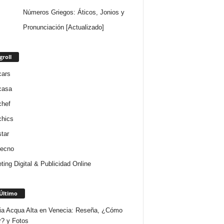
Números Griegos: Áticos, Jonios y
Pronunciación [Actualizado]
groll
cars
casa
chef
chics
star
tecno
ting Digital & Publicidad Online
Último
ria Acqua Alta en Venecia: Reseña, ¿Cómo
r? y Fotos