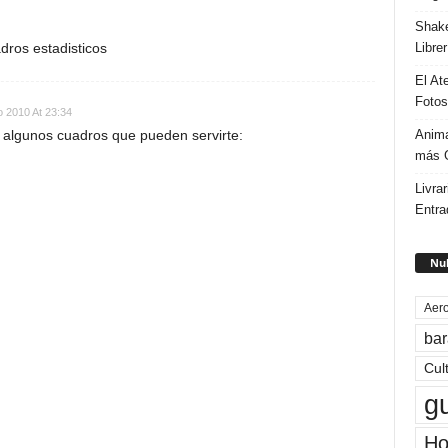
Shake
Libre
dros estadisticos
El At
Fotos
io 2010 At 23:34
Anima
 algunos cuadros que pueden servirte:
más G
Livrar
Entra
Nub
Aero
bar
Cul
g
Ho