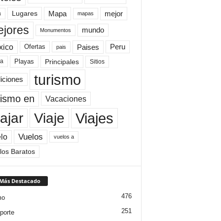
Mapa
mejor
Lugares
a
mapas
jores
mundo
Monumentos
xico
Paises
Peru
Ofertas
pais
Principales
ya
Playas
Sitios
turismo
diciones
rismo en
Vacaciones
Viajes
Viaje
ajar
Vuelos
lo
vuelos a
los Baratos
 Más Destacado
476
mo
251
porte