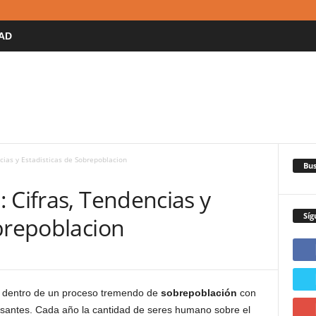
AD
cias y Estadisticas de Sobrepoblacion
Bus
 Cifras, Tendencias y
Síg
brepoblacion
a dentro de un proceso tremendo de
sobrepoblación
con
resantes. Cada año la cantidad de seres humano sobre el