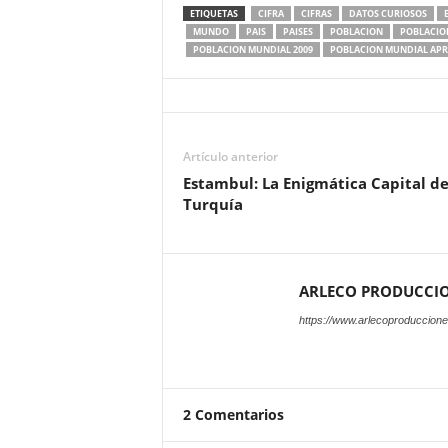
ETIQUETAS
CIFRA
CIFRAS
DATOS CURIOSOS
MUNDO
PAIS
PAISES
POBLACION
POBLACION
POBLACION MUNDIAL 2009
POBLACION MUNDIAL AP
Artículo anterior
Estambul: La Enigmática Capital d
Turquía
ARLECO PRODUCCI
https://www.arlecoproduccion
2 Comentarios