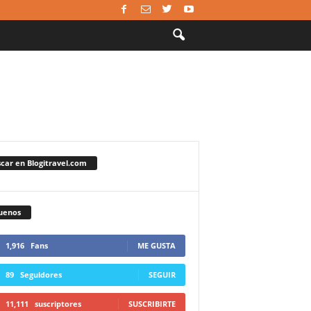
car en Blogitravel.com
uenos
1,916
Fans
ME GUSTA
89
Seguidores
SEGUIR
11,111
suscriptores
SUSCRIBIRTE