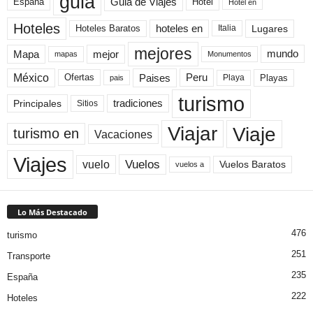
guia
Guia de Viajes
España
Hotel
Hotel en
Hoteles
Hoteles Baratos
hoteles en
Lugares
Italia
mejores
Mapa
mejor
mundo
mapas
Monumentos
México
Paises
Peru
Playa
Playas
Ofertas
pais
turismo
Principales
tradiciones
Sitios
Viaje
Viajar
turismo en
Vacaciones
Viajes
Vuelos
vuelo
Vuelos Baratos
vuelos a
Lo Más Destacado
476
turismo
251
Transporte
235
España
222
Hoteles