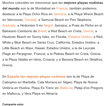
Muchos coinciden en mencionar que las
mejores playas nudistas
del mundo
son la de Montalivet en
Francia
; también podemos
destacar a la Playa Ocho Ríos en
Jamaica
; a la Playa Wreck Beach
en Vancouver,
Canadá
; a Samurai Beach en Port Stephens,
Australia
; a Hedonism II en
Negril
, Jamaica; a Praia do Pinho en el
Balneario Camboriú de
Brasil
; a Red Beach en Creta,
Grecia
; a
Haulover Beach en Sunny Isles, en Florida,
Estados Unidos
; a Red,
White y Blue Beach en Santa Cruz, California, Estados Unidos; a
Little Beach en Maui, Hawaii, Estados Unidos; a la de Leucate
Plage en Perpignan, Francia; a la Plakias Beach en Creta, Grecia;
a la Playa Valalta en Istria, Croacia; y a Banana Beach en Skiathos,
Grecia.
En
España las mejores playas nudistas
son la de Playa de
Cabopino en Marbella; Cala Morisca en Sitges; Playa de Nueva
Umbría en Huelva, Playa Es Trenc en
Mallorca
; Platja d’es Pregons
en Mallorca; y Vera Playa en Almería.
Comparte esto: