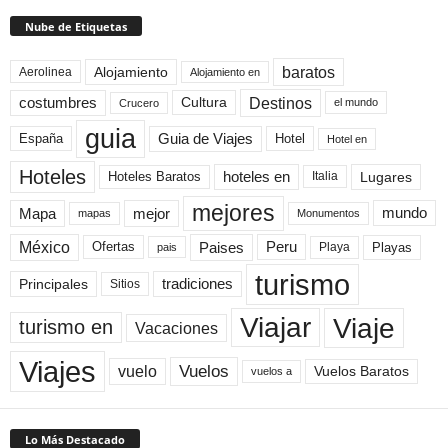
Nube de Etiquetas
baratos
Alojamiento
Aerolinea
Alojamiento en
Destinos
Cultura
costumbres
el mundo
Crucero
guia
Guia de Viajes
España
Hotel
Hotel en
Hoteles
Hoteles Baratos
hoteles en
Lugares
Italia
mejores
Mapa
mejor
mundo
mapas
Monumentos
México
Paises
Peru
Playa
Playas
Ofertas
pais
turismo
Principales
tradiciones
Sitios
Viaje
Viajar
turismo en
Vacaciones
Viajes
Vuelos
vuelo
Vuelos Baratos
vuelos a
Lo Más Destacado