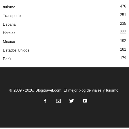
476
turismo
251
Transporte
235
España
222
Hoteles
192
México
181
Estados Unidos
179
Perú
© 2009 - 2026. Blogitravel.com. El mejor blog de viajes y turismo.