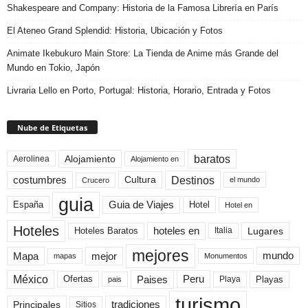
Shakespeare and Company: Historia de la Famosa Librería en París
El Ateneo Grand Splendid: Historia, Ubicación y Fotos
Animate Ikebukuro Main Store: La Tienda de Anime más Grande del
Mundo en Tokio, Japón
Livraria Lello en Porto, Portugal: Historia, Horario, Entrada y Fotos
Nube de Etiquetas
baratos
Alojamiento
Aerolinea
Alojamiento en
Destinos
Cultura
costumbres
el mundo
Crucero
guia
Guia de Viajes
España
Hotel
Hotel en
Hoteles
Hoteles Baratos
hoteles en
Lugares
Italia
mejores
Mapa
mejor
mundo
mapas
Monumentos
México
Paises
Peru
Playa
Playas
Ofertas
pais
turismo
Principales
tradiciones
Sitios