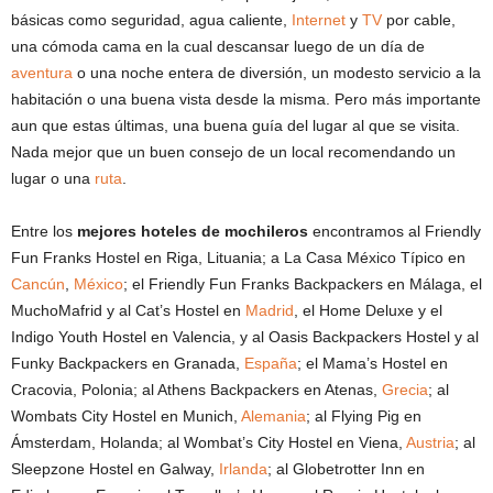
básicas como seguridad, agua caliente,
Internet
y
TV
por cable,
una cómoda cama en la cual descansar luego de un día de
aventura
o una noche entera de diversión, un modesto servicio a la
habitación o una buena vista desde la misma. Pero más importante
aun que estas últimas, una buena guía del lugar al que se visita.
Nada mejor que un buen consejo de un local recomendando un
lugar o una
ruta
.
Entre los
mejores hoteles de mochileros
encontramos al Friendly
Fun Franks Hostel en Riga, Lituania; a La Casa México Típico en
Cancún
,
México
; el Friendly Fun Franks Backpackers en Málaga, el
MuchoMafrid y al Cat’s Hostel en
Madrid
, el Home Deluxe y el
Indigo Youth Hostel en Valencia, y al Oasis Backpackers Hostel y al
Funky Backpackers en Granada,
España
; el Mama’s Hostel en
Cracovia, Polonia; al Athens Backpackers en Atenas,
Grecia
; al
Wombats City Hostel en Munich,
Alemania
; al Flying Pig en
Ámsterdam, Holanda; al Wombat’s City Hostel en Viena,
Austria
; al
Sleepzone Hostel en Galway,
Irlanda
; al Globetrotter Inn en