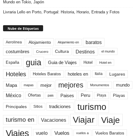
Mundo en Tokio, Japón
Livraria Lello en Porto, Portugal: Historia, Horario, Entrada y Fotos
Nube de Etiquetas
baratos
Alojamiento
Aerolinea
Alojamiento en
Destinos
Cultura
costumbres
el mundo
Crucero
guia
Guia de Viajes
España
Hotel
Hotel en
Hoteles
Hoteles Baratos
hoteles en
Lugares
Italia
mejores
Mapa
mejor
mundo
mapas
Monumentos
México
Paises
Peru
Playa
Playas
Ofertas
pais
turismo
Principales
tradiciones
Sitios
Viaje
Viajar
turismo en
Vacaciones
Viajes
Vuelos
vuelo
Vuelos Baratos
vuelos a