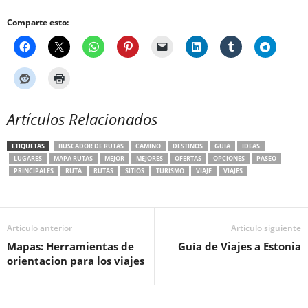
Comparte esto:
Artículos Relacionados
ETIQUETAS
BUSCADOR DE RUTAS
CAMINO
DESTINOS
GUIA
IDEAS
LUGARES
MAPA RUTAS
MEJOR
MEJORES
OFERTAS
OPCIONES
PASEO
PRINCIPALES
RUTA
RUTAS
SITIOS
TURISMO
VIAJE
VIAJES
Artículo anterior
Artículo siguiente
Mapas: Herramientas de
Guía de Viajes a Estonia
orientacion para los viajes