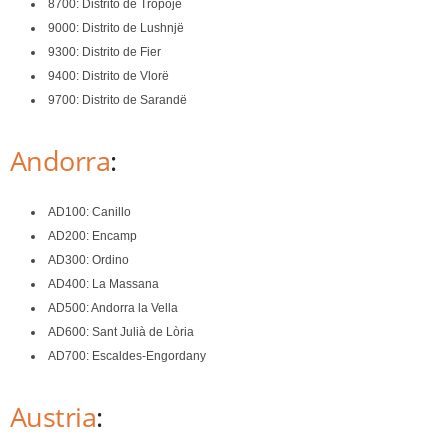
8700: Distrito de Tropojë
9000: Distrito de Lushnjë
9300: Distrito de Fier
9400: Distrito de Vlorë
9700: Distrito de Sarandë
Andorra
:
AD100: Canillo
AD200: Encamp
AD300: Ordino
AD400: La Massana
AD500: Andorra la Vella
AD600: Sant Julià de Lòria
AD700: Escaldes-Engordany
Austria
: