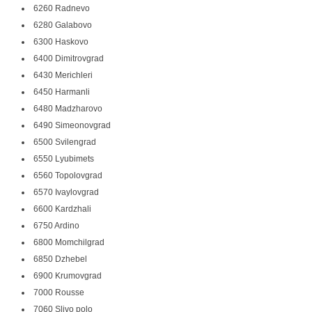
6260 Radnevo
6280 Galabovo
6300 Haskovo
6400 Dimitrovgrad
6430 Merichleri
6450 Harmanli
6480 Madzharovo
6490 Simeonovgrad
6500 Svilengrad
6550 Lyubimets
6560 Topolovgrad
6570 Ivaylovgrad
6600 Kardzhali
6750 Ardino
6800 Momchilgrad
6850 Dzhebel
6900 Krumovgrad
7000 Rousse
7060 Slivo polo