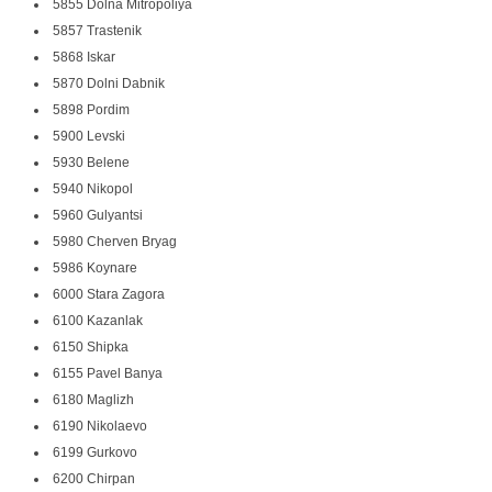
5855 Dolna Mitropoliya
5857 Trastenik
5868 Iskar
5870 Dolni Dabnik
5898 Pordim
5900 Levski
5930 Belene
5940 Nikopol
5960 Gulyantsi
5980 Cherven Bryag
5986 Koynare
6000 Stara Zagora
6100 Kazanlak
6150 Shipka
6155 Pavel Banya
6180 Maglizh
6190 Nikolaevo
6199 Gurkovo
6200 Chirpan