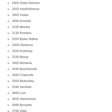
2900 Gotse Delchev
2933 Hadzhidimovo
3000 Vratsa
3060 Krivodol
3100 Mezdra
3130 Romano
3200 Byala Slatina
3300 Oryahovo
3320 Kozloduy
3330 Miziya
3400 Montana
3430 Boychinovtsi
3460 Chiprovtsi
3500 Berkovitsa
3540 Varshets
3600 Lom
3650 Valchedram
3680 Brusartsi
3700 Vidin