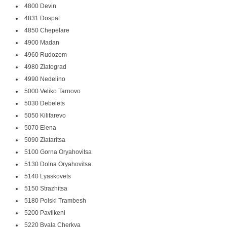
4800 Devin
4831 Dospat
4850 Chepelare
4900 Madan
4960 Rudozem
4980 Zlatograd
4990 Nedelino
5000 Veliko Tarnovo
5030 Debelets
5050 Kilifarevo
5070 Elena
5090 Zlataritsa
5100 Gorna Oryahovitsa
5130 Dolna Oryahovitsa
5140 Lyaskovets
5150 Strazhitsa
5180 Polski Trambesh
5200 Pavlikeni
5220 Byala Cherkva