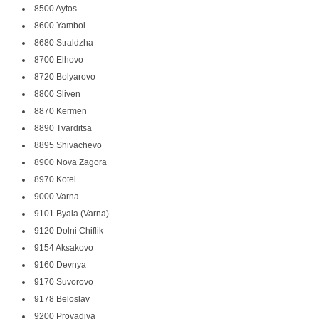
8500 Aytos
8600 Yambol
8680 Straldzha
8700 Elhovo
8720 Bolyarovo
8800 Sliven
8870 Kermen
8890 Tvarditsa
8895 Shivachevo
8900 Nova Zagora
8970 Kotel
9000 Varna
9101 Byala (Varna)
9120 Dolni Chiflik
9154 Aksakovo
9160 Devnya
9170 Suvorovo
9178 Beloslav
9200 Provadiya