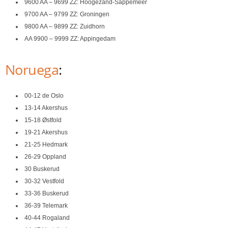
9600 AA – 9699 ZZ: Hoogezand-Sappemeer
9700 AA – 9799 ZZ: Groningen
9800 AA – 9899 ZZ: Zuidhorn
AA 9900 – 9999 ZZ: Appingedam
Noruega
:
00-12 de Oslo
13-14 Akershus
15-18 Østfold
19-21 Akershus
21-25 Hedmark
26-29 Oppland
30 Buskerud
30-32 Vestfold
33-36 Buskerud
36-39 Telemark
40-44 Rogaland