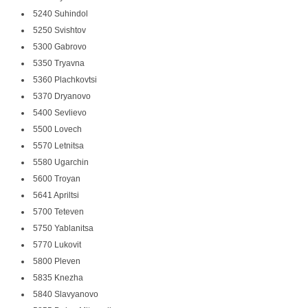
5240 Suhindol
5250 Svishtov
5300 Gabrovo
5350 Tryavna
5360 Plachkovtsi
5370 Dryanovo
5400 Sevlievo
5500 Lovech
5570 Letnitsa
5580 Ugarchin
5600 Troyan
5641 Apriltsi
5700 Teteven
5750 Yablanitsa
5770 Lukovit
5800 Pleven
5835 Knezha
5840 Slavyanovo