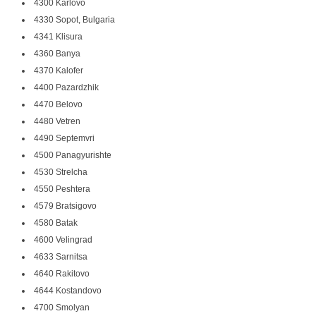
4300 Karlovo
4330 Sopot, Bulgaria
4341 Klisura
4360 Banya
4370 Kalofer
4400 Pazardzhik
4470 Belovo
4480 Vetren
4490 Septemvri
4500 Panagyurishte
4530 Strelcha
4550 Peshtera
4579 Bratsigovo
4580 Batak
4600 Velingrad
4633 Sarnitsa
4640 Rakitovo
4644 Kostandovo
4700 Smolyan