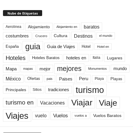
Nube de Etiquetas
baratos
Alojamiento
Aerolinea
Alojamiento en
Destinos
Cultura
costumbres
el mundo
Crucero
guia
Guia de Viajes
España
Hotel
Hotel en
Hoteles
Hoteles Baratos
hoteles en
Lugares
Italia
mejores
Mapa
mejor
mundo
mapas
Monumentos
México
Paises
Peru
Playa
Playas
Ofertas
pais
turismo
Principales
tradiciones
Sitios
Viaje
Viajar
turismo en
Vacaciones
Viajes
Vuelos
vuelo
Vuelos Baratos
vuelos a