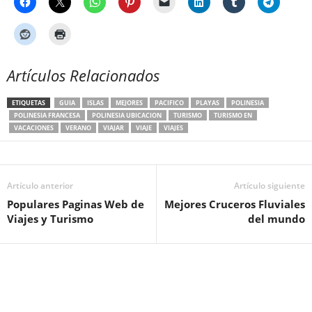
Artículos Relacionados
ETIQUETAS
GUIA
ISLAS
MEJORES
PACIFICO
PLAYAS
POLINESIA
POLINESIA FRANCESA
POLINESIA UBICACION
TURISMO
TURISMO EN
VACACIONES
VERANO
VIAJAR
VIAJE
VIAJES
Artículo anterior
Artículo siguiente
Populares Paginas Web de
Mejores Cruceros Fluviales
Viajes y Turismo
del mundo