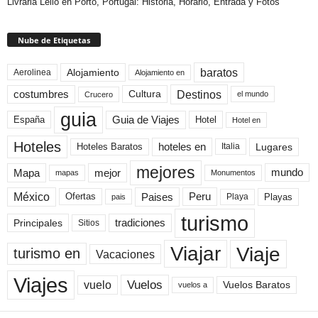
Livraria Lello en Porto, Portugal: Historia, Horario, Entrada y Fotos
Nube de Etiquetas
baratos
Alojamiento
Aerolinea
Alojamiento en
Destinos
Cultura
costumbres
el mundo
Crucero
guia
Guia de Viajes
España
Hotel
Hotel en
Hoteles
Hoteles Baratos
hoteles en
Lugares
Italia
mejores
Mapa
mejor
mundo
mapas
Monumentos
México
Paises
Peru
Playa
Playas
Ofertas
pais
turismo
Principales
tradiciones
Sitios
Viaje
Viajar
turismo en
Vacaciones
Viajes
Vuelos
vuelo
Vuelos Baratos
vuelos a