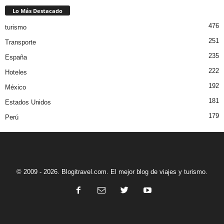
Lo Más Destacado
476
turismo
251
Transporte
235
España
222
Hoteles
192
México
181
Estados Unidos
179
Perú
© 2009 - 2026. Blogitravel.com. El mejor blog de viajes y turismo.