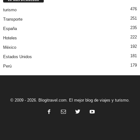
476
turismo
251
Transporte
235
España
222
Hoteles
192
México
181
Estados Unidos
179
Perú
© 2009 - 2026. Blogitravel.com. El mejor blog de viajes y turismo.