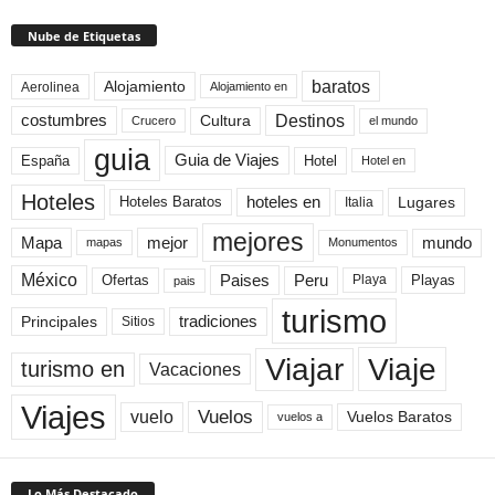
Nube de Etiquetas
baratos
Alojamiento
Aerolinea
Alojamiento en
Destinos
Cultura
costumbres
el mundo
Crucero
guia
Guia de Viajes
España
Hotel
Hotel en
Hoteles
Hoteles Baratos
hoteles en
Lugares
Italia
mejores
Mapa
mejor
mundo
mapas
Monumentos
México
Paises
Peru
Playa
Playas
Ofertas
pais
turismo
Principales
tradiciones
Sitios
Viaje
Viajar
turismo en
Vacaciones
Viajes
Vuelos
vuelo
Vuelos Baratos
vuelos a
Lo Más Destacado