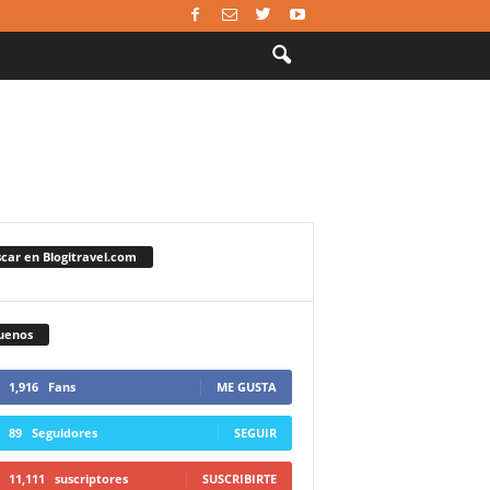
car en Blogitravel.com
uenos
1,916
Fans
ME GUSTA
89
Seguidores
SEGUIR
11,111
suscriptores
SUSCRIBIRTE