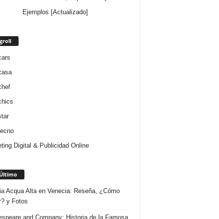
Ejemplos [Actualizado]
groll
cars
casa
chef
chics
star
tecno
ting Digital & Publicidad Online
Último
ria Acqua Alta en Venecia: Reseña, ¿Cómo
r? y Fotos
speare and Company: Historia de la Famosa