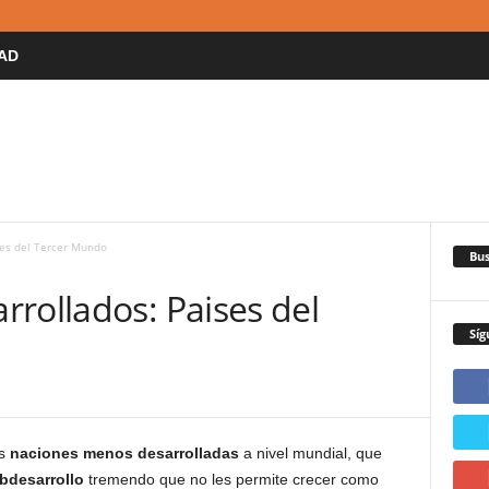
AD
ses del Tercer Mundo
Bus
rollados: Paises del
Síg
as
naciones menos desarrolladas
a nivel mundial, que
bdesarrollo
tremendo que no les permite crecer como