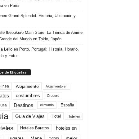
ría en París
eneo Grand Splendid: Historia, Ubicación y
te Ikebukuro Main Store: La Tienda de Anime
rande del Mundo en Tokio, Japón
ia Lello en Porto, Portugal: Historia, Horario,
da y Fotos
e de Etiquetas
Alojamiento
linea
Alojamiento en
atos
costumbres
Crucero
Destinos
tura
España
el mundo
uia
Guia de Viajes
Hotel
Hotel en
teles
Hoteles Baratos
hoteles en
Mapa
mejor
Lugares
a
mapas