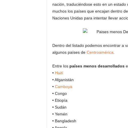
nación, traduciéndose esto en un estado
muchos los países que encajan dentro del 
Naciones Unidas para intentar llevar acci
Dentro del listado podemos encontrar a v
algunos países de
Centroamérica
.
Entre los
países menos desarrollados
e
•
Haití
• Afganistán
•
Camboya
• Congo
• Etiopía
• Sudán
• Yemén
• Bangladesh
• Angola