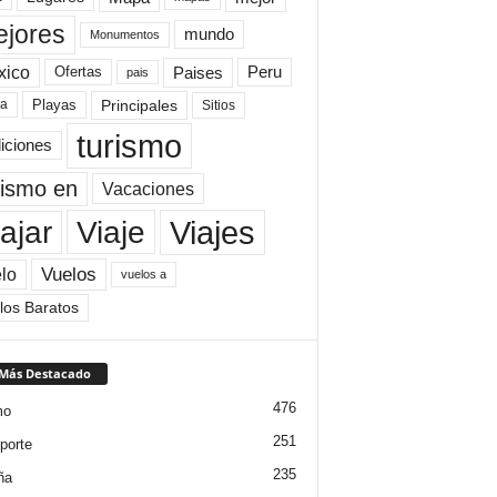
jores
mundo
Monumentos
xico
Paises
Peru
Ofertas
pais
Principales
ya
Playas
Sitios
turismo
diciones
rismo en
Vacaciones
Viajes
Viaje
ajar
Vuelos
lo
vuelos a
los Baratos
 Más Destacado
476
mo
251
porte
235
ña