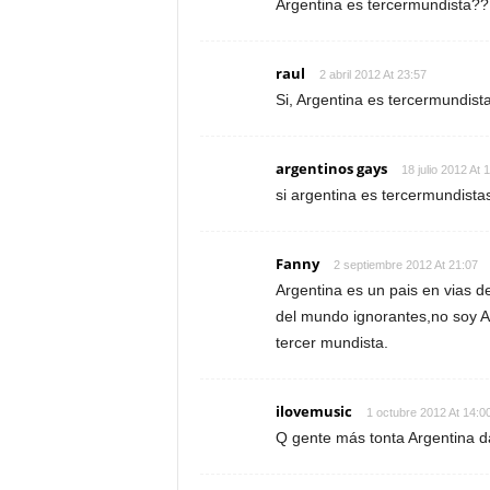
Argentina es tercermundista??
raul
2 abril 2012 At 23:57
Si, Argentina es tercermundista
argentinos gays
18 julio 2012 At 
si argentina es tercermundista
Fanny
2 septiembre 2012 At 21:07
Argentina es un pais en vias d
del mundo ignorantes,no soy A
tercer mundista.
ilovemusic
1 octubre 2012 At 14:0
Q gente más tonta Argentina d