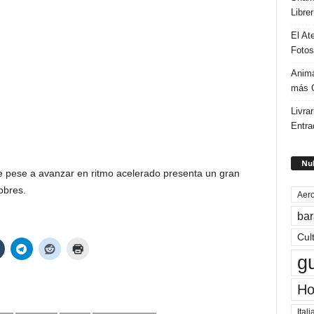
Libre
El At
Fotos
Anima
más G
Livrar
Entra
Nub
e pese a avanzar en ritmo acelerado presenta un gran
obres.
Aero
bar
Cul
g
Ho
Itali