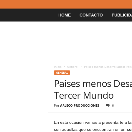
HOME
CONTACTO
PUBLICID
Inicio
General
Paises menos Desarrollados: Pai
GENERAL
Paises menos Desar
Tercer Mundo
Por
ARLECO PRODUCCIONES
6
En esta ocasión vamos a presentarte a l
son aquellas que se encuentran en un
su