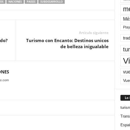
OS
NACIONES
PAISES
SUBDESARROLLO
me
Mé
Pla
Artículo siguiente
tra
ndo?
Turismo con Encanto: Destinos unicos
de belleza inigualable
tu
Vi
ONES
vue
Vue
es.com
Lo
turis
Trans
Espa