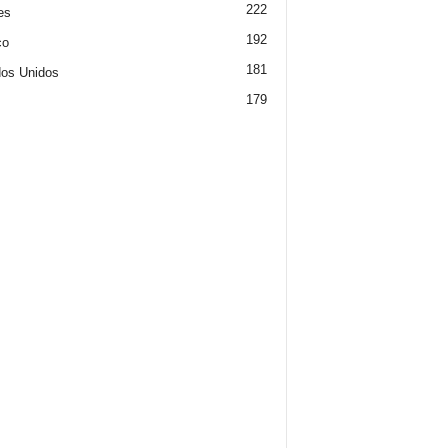
222
es
192
co
181
os Unidos
179