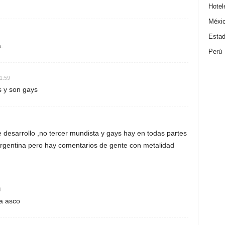
Hotel
Méxi
Estad
.
Perú
11:59
s y son gays
e desarrollo ,no tercer mundista y gays hay en todas partes
rgentina pero hay comentarios de gente con metalidad
0
a asco