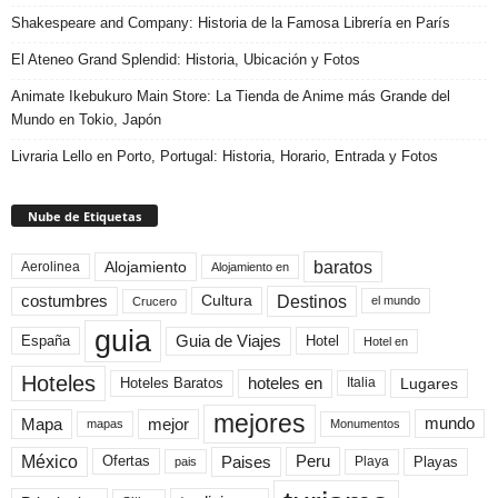
Shakespeare and Company: Historia de la Famosa Librería en París
El Ateneo Grand Splendid: Historia, Ubicación y Fotos
Animate Ikebukuro Main Store: La Tienda de Anime más Grande del
Mundo en Tokio, Japón
Livraria Lello en Porto, Portugal: Historia, Horario, Entrada y Fotos
Nube de Etiquetas
baratos
Alojamiento
Aerolinea
Alojamiento en
Destinos
Cultura
costumbres
el mundo
Crucero
guia
Guia de Viajes
España
Hotel
Hotel en
Hoteles
Hoteles Baratos
hoteles en
Lugares
Italia
mejores
Mapa
mejor
mundo
mapas
Monumentos
México
Paises
Peru
Playa
Playas
Ofertas
pais