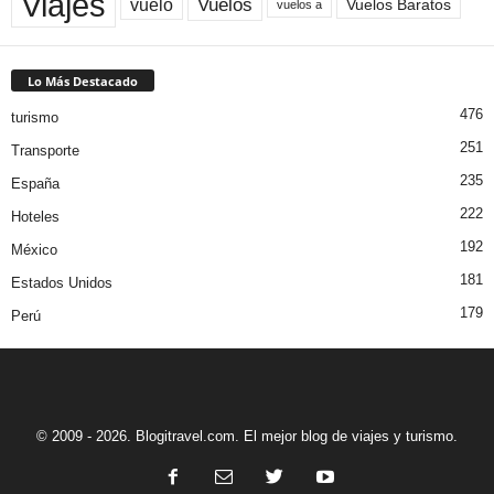
Viajes
Vuelos
vuelo
Vuelos Baratos
vuelos a
Lo Más Destacado
476
turismo
251
Transporte
235
España
222
Hoteles
192
México
181
Estados Unidos
179
Perú
© 2009 - 2026. Blogitravel.com. El mejor blog de viajes y turismo.