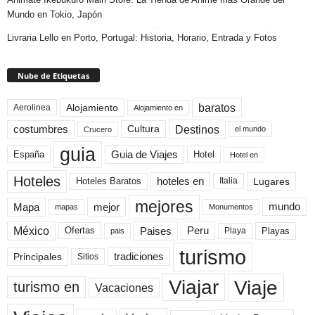
Mundo en Tokio, Japón
Livraria Lello en Porto, Portugal: Historia, Horario, Entrada y Fotos
Nube de Etiquetas
baratos
Alojamiento
Aerolinea
Alojamiento en
Destinos
Cultura
costumbres
el mundo
Crucero
guia
Guia de Viajes
España
Hotel
Hotel en
Hoteles
Hoteles Baratos
hoteles en
Lugares
Italia
mejores
Mapa
mejor
mundo
mapas
Monumentos
México
Paises
Peru
Playa
Playas
Ofertas
pais
turismo
Principales
tradiciones
Sitios
Viaje
Viajar
turismo en
Vacaciones