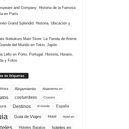
speare and Company: Historia de la Famosa
ría en París
eneo Grand Splendid: Historia, Ubicación y
te Ikebukuro Main Store: La Tienda de Anime
rande del Mundo en Tokio, Japón
ia Lello en Porto, Portugal: Historia, Horario,
da y Fotos
e de Etiquetas
Alojamiento
linea
Alojamiento en
atos
costumbres
Crucero
Destinos
tura
España
el mundo
uia
Guia de Viajes
Hotel
Hotel en
teles
Hoteles Baratos
hoteles en