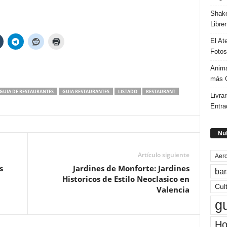
Shake
Libre
El At
Fotos
Anima
más G
GUIA DE RESTAURANTES
GUIA RESTAURANTES
LISTADO
RESTAURANT
Livrar
Entra
Nub
Artículo siguiente
Aero
s
Jardines de Monforte: Jardines
bar
Historicos de Estilo Neoclasico en
Cul
Valencia
g
Ho