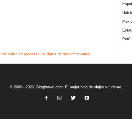
Espa
Hotel
Méxi
Estad
Perú
nde cómo se procesan los datos de tus comentarios.
© 2009 - 2026. Blogitravel.com. El mejor blog de viajes y turismo.