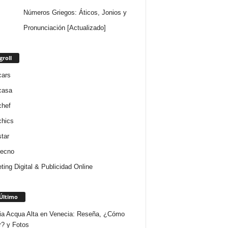
Números Griegos: Áticos, Jonios y
Pronunciación [Actualizado]
groll
cars
casa
chef
chics
star
tecno
ting Digital & Publicidad Online
Último
ria Acqua Alta en Venecia: Reseña, ¿Cómo
r? y Fotos