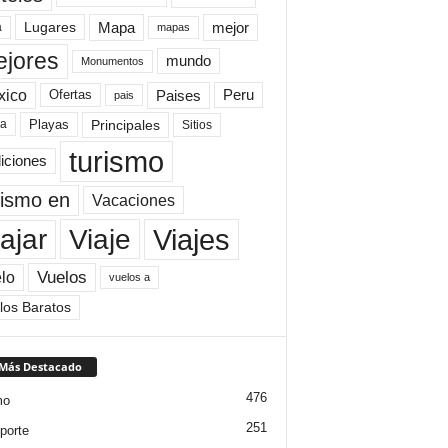
Mapa
mejor
Lugares
a
mapas
jores
mundo
Monumentos
xico
Paises
Peru
Ofertas
pais
Principales
ya
Playas
Sitios
turismo
diciones
rismo en
Vacaciones
Viajes
Viaje
ajar
Vuelos
lo
vuelos a
los Baratos
 Más Destacado
476
mo
251
porte