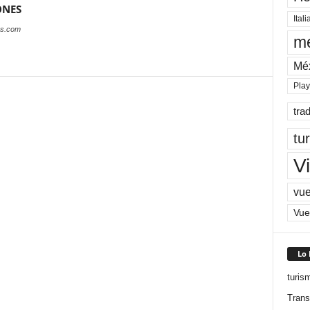
ONES
Itali
es.com
me
Mé
Pla
tra
tu
Vi
vue
Vue
Lo
turis
Trans