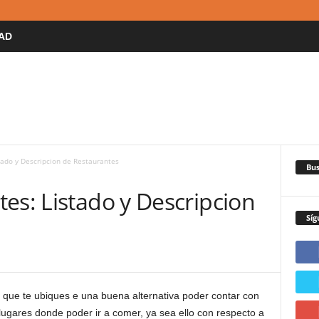
AD
tado y Descripcion de Restaurantes
Bus
es: Listado y Descripcion
Síg
l que te ubiques e una buena alternativa poder contar con
lugares donde poder ir a comer, ya sea ello con respecto a