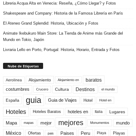
Libreria Acqua Alta en Venecia: Reseña, ¿Cómo Llegar? y Fotos
Shakespeare and Company: Historia de la Famosa Librería en París
El Ateneo Grand Splendid: Historia, Ubicación y Fotos
Animate Ikebukuro Main Store: La Tienda de Anime más Grande del
Mundo en Tokio, Japón
Livraria Lello en Porto, Portugal: Historia, Horario, Entrada y Fotos
Nube de Etiquetas
baratos
Alojamiento
Aerolinea
Alojamiento en
Destinos
Cultura
costumbres
el mundo
Crucero
guia
Guia de Viajes
España
Hotel
Hotel en
Hoteles
Hoteles Baratos
hoteles en
Lugares
Italia
mejores
Mapa
mejor
mundo
mapas
Monumentos
México
Paises
Peru
Playa
Playas
Ofertas
pais