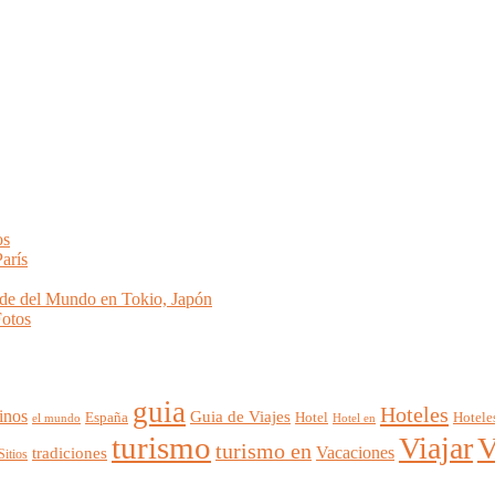
os
arís
de del Mundo en Tokio, Japón
Fotos
guia
Hoteles
inos
Guia de Viajes
España
Hotel
Hotele
el mundo
Hotel en
turismo
Viajar
V
turismo en
Vacaciones
tradiciones
Sitios