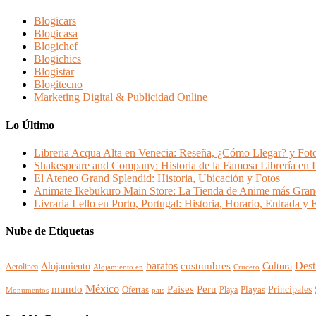
Blogicars
Blogicasa
Blogichef
Blogichics
Blogistar
Blogitecno
Marketing Digital & Publicidad Online
Lo Último
Libreria Acqua Alta en Venecia: Reseña, ¿Cómo Llegar? y Fot
Shakespeare and Company: Historia de la Famosa Librería en P
El Ateneo Grand Splendid: Historia, Ubicación y Fotos
Animate Ikebukuro Main Store: La Tienda de Anime más Gran
Livraria Lello en Porto, Portugal: Historia, Horario, Entrada y 
Nube de Etiquetas
baratos
Dest
Alojamiento
costumbres
Cultura
Aerolinea
Alojamiento en
Crucero
México
Paises
mundo
Peru
Principales
Playas
Ofertas
Playa
Monumentos
pais