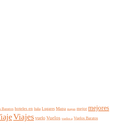
mejores
mejor
hoteles en
Mapa
Lugares
s Baratos
Italia
mapas
Viajes
iaje
Vuelos
vuelo
Vuelos Baratos
vuelos a