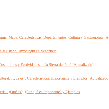
uía: Mapa, Características, Departamentos, Cultura y Gastronomía [A
s al Estado Anzoátegui en Venezuela
Costumbres y Festividades de la Sierra del Perú [Actualizado]
ltural: ¿Qué es?, Características, Importancia y Ejemplos [Actualizado
erial: ¿Qué es?, ¿Por qué es Importante? y Ejemplos