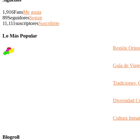
1,916
Fans
Me gusta
89
Seguidores
Seguir
11,111
suscriptores
Suscribirte
Lo Más Popular
Región Orinoq
Guía de Viaje
Tradiciones, 
Diversidad Cu
Cultura Inmat
Blogroll