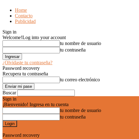
Home
Contacto
Publicidad
Sign in
Welcome!
Log into your account
tu nombre de usuario
tu contraseña
¿Olvidaste tu contraseña?
Password recovery
Recupera tu contraseña
tu correo electrónico
Buscar
Sign in
¡Bienvenido! Ingresa en tu cuenta
tu nombre de usuario
tu contraseña
Forgot your password? Get help
Password recovery