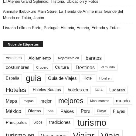
El Ateneo Grand Splendid: Historia, Ubicación y Fotos
Animate Ikebukuro Main Store: La Tienda de Anime más Grande del
Mundo en Tokio, Japón
Livraria Lello en Porto, Portugal: Historia, Horario, Entrada y Fotos
Nube de Etiquetas
baratos
Alojamiento
Aerolinea
Alojamiento en
Destinos
Cultura
costumbres
el mundo
Crucero
guia
Guia de Viajes
España
Hotel
Hotel en
Hoteles
Hoteles Baratos
hoteles en
Lugares
Italia
mejores
Mapa
mejor
mundo
mapas
Monumentos
México
Paises
Peru
Playa
Playas
Ofertas
pais
turismo
Principales
tradiciones
Sitios
Viaje
Viajar
turismo en
Vacaciones