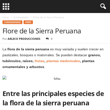
Inicio
Curiosidades
Flore de la Sierra Peruana
CURIOSIDADES
PERÚ
Flore de la Sierra Peruana
Por
ARLECO PRODUCCIONES
0
La
flora de la sierra peruana
es muy variada y suelen crecer en
pastizales, bosques o matorrales. Se pueden destacar
granos,
tubérculos, raíces,
frutas
,
plantas medicinales
, plantas
ornamentales y arbustos
.
Entre las principales especies de
la flora de la sierra peruana