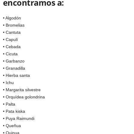
encontramos a:
• Algodón
• Bromelias
• Cantuta
• Capulí
• Cebada
• Cicuta
• Garbanzo
• Granadilla
• Hierba santa
• Ichu
• Margarita silvestre
• Orquídea golondrina
• Palta
• Pata kiska
• Puya Raimundi
• Queñua
• Quinua