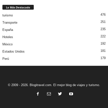
Lo Más Destacado
476
turismo
251
Transporte
235
España
222
Hoteles
192
México
181
Estados Unidos
179
Perú
© 2009 - 2026. Blogitravel.com. El mejor blog de viajes y turismo.