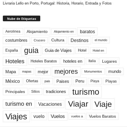
Livraria Lello en Porto, Portugal: Historia, Horario, Entrada y Fotos
Nube de Etiquetas
baratos
Alojamiento
Aerolinea
Alojamiento en
Destinos
Cultura
costumbres
el mundo
Crucero
guia
Guia de Viajes
España
Hotel
Hotel en
Hoteles
Hoteles Baratos
hoteles en
Lugares
Italia
mejores
Mapa
mejor
mundo
mapas
Monumentos
México
Paises
Peru
Playa
Playas
Ofertas
pais
turismo
Principales
tradiciones
Sitios
Viaje
Viajar
turismo en
Vacaciones
Viajes
Vuelos
vuelo
Vuelos Baratos
vuelos a