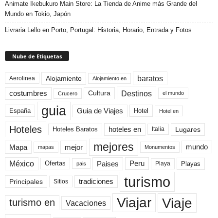
Animate Ikebukuro Main Store: La Tienda de Anime más Grande del
Mundo en Tokio, Japón
Livraria Lello en Porto, Portugal: Historia, Horario, Entrada y Fotos
Nube de Etiquetas
baratos
Alojamiento
Aerolinea
Alojamiento en
Destinos
Cultura
costumbres
el mundo
Crucero
guia
Guia de Viajes
España
Hotel
Hotel en
Hoteles
Hoteles Baratos
hoteles en
Lugares
Italia
mejores
Mapa
mejor
mundo
mapas
Monumentos
México
Paises
Peru
Playa
Playas
Ofertas
pais
turismo
Principales
tradiciones
Sitios
Viaje
Viajar
turismo en
Vacaciones