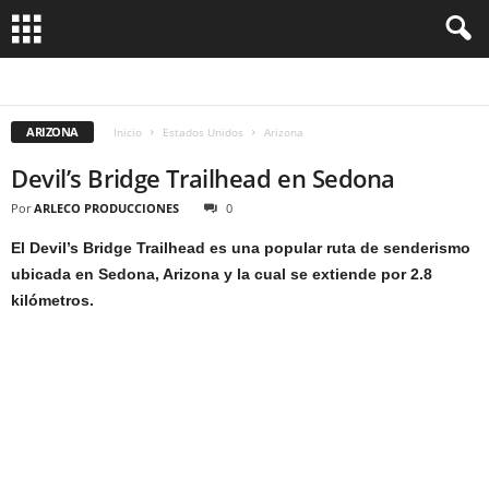
ALABAMA
ALASKA
ARIZONA
BOSTON
CALIFORNIA
CHICAGO
HAWAI
HOUSTON
LAS VEGAS
LOS ANGELES
MIAMI
NUEVA YORK
ORLANDO
SAN FRANCISCO
TEXAS
WASHINGTON
ARIZONA
Inicio
Estados Unidos
Arizona
Devil’s Bridge Trailhead en Sedona
Por
ARLECO PRODUCCIONES
0
El Devil’s Bridge Trailhead es una popular ruta de senderismo
ubicada en Sedona, Arizona y la cual se extiende por 2.8
kilómetros.