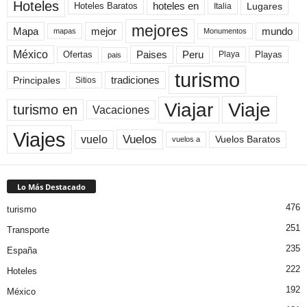
Hoteles
Hoteles Baratos
hoteles en
Lugares
Italia
mejores
Mapa
mejor
mundo
mapas
Monumentos
México
Paises
Peru
Playa
Playas
Ofertas
pais
turismo
Principales
tradiciones
Sitios
Viaje
Viajar
turismo en
Vacaciones
Viajes
Vuelos
vuelo
Vuelos Baratos
vuelos a
Lo Más Destacado
476
turismo
251
Transporte
235
España
222
Hoteles
192
México