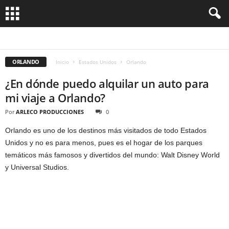
ALABAMA
ALASKA
ARIZONA
BOSTON
CALIFORNIA
CHICAGO
HAWAI
HOUSTON
LAS VEGAS
LOS ANGELES
MIAMI
NUEVA YORK
ORLANDO
SAN FRANCISCO
TEXAS
WASHINGTON
ORLANDO
Inicio
Estados Unidos
Orlando
¿En dónde puedo alquilar un auto para
mi viaje a Orlando?
Por
ARLECO PRODUCCIONES
0
Orlando es uno de los destinos más visitados de todo Estados
Unidos y no es para menos, pues es el hogar de los parques
temáticos más famosos y divertidos del mundo: Walt Disney World
y Universal Studios.